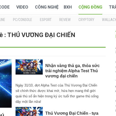
 CODE
VIDEO
CÔNG NGHỆ
BXH
CỘNG ĐỒNG
TR
INE
PC/CONSOLE
ESPORT
REVIEW
CRYPTORY
WALLAC
về : THÚ VƯƠNG ĐẠI CHIẾN
Nhận vàng thả ga, thỏa sức
trải nghiệm Alpha Test Thú
vương đại chiến
Ngày 31/10, đợt Alpha Test của Thú Vương Đại Chiến
sẽ chính thức được khai mở, hứa hẹn mang thế giới
quái thú số ẩn hiện trong ký ức tuổi thơ game thủ sống
dậy một lần nữa!
Thú Vương Đại Chiến - tựa
hú