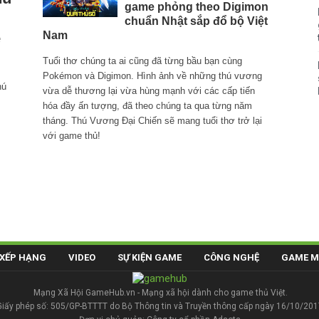
game phỏng theo Digimon
chuẩn Nhật sắp đổ bộ Việt
e
Nam
Tuổi thơ chúng ta ai cũng đã từng bầu bạn cùng
Pokémon và Digimon. Hình ảnh về những thú vương
hú
vừa dễ thương lại vừa hùng mạnh với các cấp tiến
hóa đầy ấn tượng, đã theo chúng ta qua từng năm
tháng. Thú Vương Đại Chiến sẽ mang tuổi thơ trở lại
với game thủ!
XẾP HẠNG
VIDEO
SỰ KIỆN GAME
CÔNG NGHỆ
GAME M
Mạng Xã Hội GameHub.vn - Mạng xã hội dành cho game thủ Việt.
Giấy phép số: 505/GP-BTTTT do Bộ Thông tin và Truyền thông cấp ngày 16/10/201