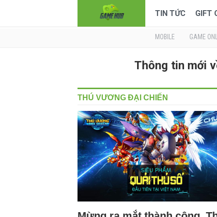
TIN TỨC
GIFT
MOBILE
GAME ONL
Thông tin mới 
THÚ VƯƠNG ĐẠI CHIẾN
Mừng ra mắt thành công, T