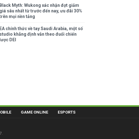
Black Myth: Wukong xác nhận đợt giảm
giá sâu nhất từ trước đến nay, ưu đãi 30%
trên mọi nền tảng
EA chính thức về tay Saudi Arabia, một số
studio khẳng định vẫn theo đuổi chiến
lược DEI
OBILE
GAME ONLINE
ESPORTS
7.