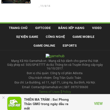
, 11/4/14
TRANG CHỦ
GIFTCODE
BẢNG XẾP HẠNG
VIDEO
SỰ KIỆN GAME
CÔNG NGHỆ
GAME MOBILE
GAME ONLINE
ESPORTS
Mạng Xã Hội GameHub.vn - Mạng xã hội dành cho game thủ Việt.
Giấy phép số: 505/GP-BTTTT do Bộ Thông tin và Truyền thông cấp ngày
16/10/2017.
Đơn vị chủ quản: Công ty cổ phần Adsota.
Chịu trách nhiệm: Ông Trần Quốc Toản.
Địa chỉ: Le Building, số 11, ngõ 71, Láng Hạ, Ba Đình, Hà Nội.
Email: Contact@Gamehub.vn | SĐT: 0975730600
|
Terms of Uses
Policy
×
THIÊN MA TRẢM : Soi Phong
Liên hệ đăng bài
VIEW
Thần GMO trong ngày đầu ra
mắt