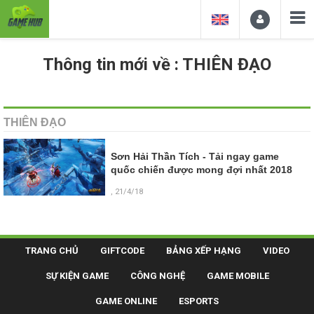
Thông tin mới về : THIÊN ĐẠO
THIÊN ĐẠO
Sơn Hải Thần Tích - Tải ngay game
quốc chiến được mong đợi nhất 2018
, 21/4/18
TRANG CHỦ
GIFTCODE
BẢNG XẾP HẠNG
VIDEO
SỰ KIỆN GAME
CÔNG NGHỆ
GAME MOBILE
GAME ONLINE
ESPORTS