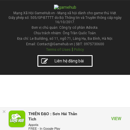
Mạng Xã Hội GameHub.vn - Mạng xã hội dành cho game thủ Việt.
Giấy phép số: 505/GP-BTTTT do Bộ Thông tin và Truyền thông cấp ngày
16/10/2017.
Đơn vị chủ quản: Công ty cổ phần Adsota.
Chịu trách nhiệm: Ông Trần Quốc Toản.
Địa chỉ: Le Building, số 11, ngõ 71, Láng Hạ, Ba Đình, Hà Nội.
Email: Contact@Gamehub.vn | SĐT: 0975730600
|
Terms of Uses
Policy
Liên hệ đăng bài
×
THIÊN ĐẠO : Sơn Hải Thần
VIEW
Tích
Appota
FREE - In Google Play