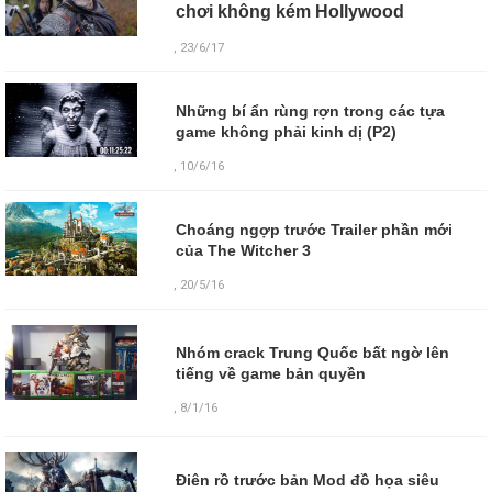
chơi không kém Hollywood
, 23/6/17
Những bí ẩn rùng rợn trong các tựa
game không phải kinh dị (P2)
, 10/6/16
Choáng ngợp trước Trailer phần mới
của The Witcher 3
, 20/5/16
Nhóm crack Trung Quốc bất ngờ lên
tiếng về game bản quyền
,
8/1/16
Điên rồ trước bản Mod đồ họa siêu