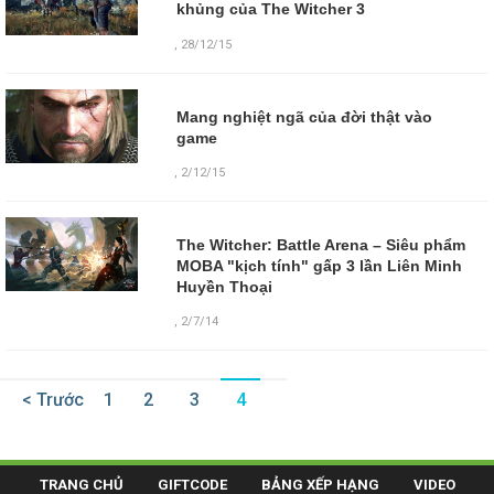
khủng của The Witcher 3
,
28/12/15
Mang nghiệt ngã của đời thật vào
game
,
2/12/15
The Witcher: Battle Arena – Siêu phẩm
MOBA "kịch tính" gấp 3 lần Liên Minh
Huyền Thoại
,
2/7/14
< Trước
1
2
3
4
TRANG CHỦ
GIFTCODE
BẢNG XẾP HẠNG
VIDEO