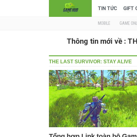
TIN TỨC
GIFT
MOBILE
GAME ONL
Thông tin mới về : 
THE LAST SURVIVOR: STAY ALIVE
Tổng hợp Link toàn bộ Ga