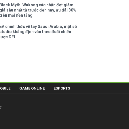
Black Myth: Wukong xác nhận đợt giảm
giá sâu nhất từ trước đến nay, ưu đãi 30%
trên mọi nền tảng
EA chính thức về tay Saudi Arabia, một số
studio khẳng định vẫn theo đuổi chiến
lược DEI
OBILE
GAME ONLINE
ESPORTS
7.