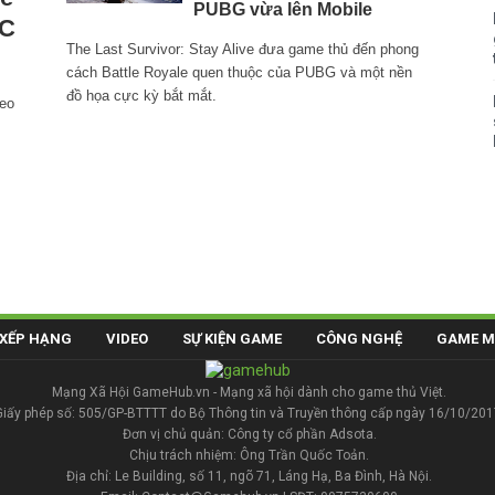
PUBG vừa lên Mobile
PC
The Last Survivor: Stay Alive đưa game thủ đến phong
cách Battle Royale quen thuộc của PUBG và một nền
đồ họa cực kỳ bắt mắt.
heo
XẾP HẠNG
VIDEO
SỰ KIỆN GAME
CÔNG NGHỆ
GAME M
Mạng Xã Hội GameHub.vn - Mạng xã hội dành cho game thủ Việt.
Giấy phép số: 505/GP-BTTTT do Bộ Thông tin và Truyền thông cấp ngày 16/10/201
Đơn vị chủ quản: Công ty cổ phần Adsota.
Chịu trách nhiệm: Ông Trần Quốc Toản.
Địa chỉ: Le Building, số 11, ngõ 71, Láng Hạ, Ba Đình, Hà Nội.