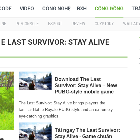
 CODE
VIDEO
CÔNG NGHỆ
BXH
CỘNG ĐỒNG
TR
INE
PC/CONSOLE
ESPORT
REVIEW
CRYPTORY
WALLAC
THE LAST SURVIVOR: STAY ALIVE
Download The Last
Survivor: Stay Alive – New
PUBG-style mobile game
The Last Survivor: Stay Alive brings players the
familiar Battle Royale PUBG style and an extremely
eye-catching graphics.
Tải ngay The Last Survivor:
Stay Alive - Game chuẩn
me