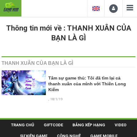
Thông tin mới về : THANH XUÂN CỦA
BẠN LÀ GÌ
THANH XUÂN CỦA BẠN LÀ GÌ
Tâm sự game thủ: Tôi đã tìm lại cả
thanh xuân của mình với Thiên Long
Kiếm
, 18/1/19
TRANG CHỦ
GIFTCODE
BẢNG XẾP HẠNG
VIDEO
SỰ KIỆN GAME
CÔNG NGHỆ
GAME MOBILE