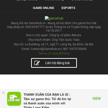
GAME ONLINE
ESPORTS
Mạng Xã Hội GameHub.vn - Mạng xã hội dành cho game thủ Việt.
Giấy phép số: 505/GP-BTTTT do Bộ Thông tin và Truyền thông cấp ngày
16/10/2017.
Đơn vị chủ quản: Công ty cổ phần Adsota.
Chịu trách nhiệm: Ông Trần Quốc Toản.
Địa chỉ: Le Building, số 11, ngõ 71, Láng Hạ, Ba Đình, Hà Nội.
Email: Contact@Gamehub.vn | SĐT: 0975730600
|
Terms of Uses
Policy
Liên hệ đăng bài
×
THANH XUÂN CỦA BẠN LÀ GÌ :
VIEW
Tâm sự game thủ: Tôi đã tìm lại
cả thanh xuân của mình với
Thiên Long Kiếm