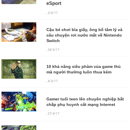
eSport
, 2/6/17
Cậu bé chơi bìa giấy, ông bố tâm lý và
câu chuyện rơi nước mắt về Nintendo
Switch
, 24/5/17
10 khả năng siêu phàm của game thủ
mà người thường luôn thua kém
, 4/5/17
Gamer tuổi teen lên chuyên nghiệp bất
chấp phụ huynh cắt mạng Internet
,
27/4/17