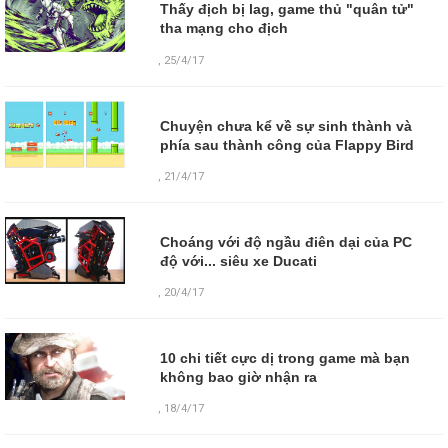
Thấy địch bị lag, game thủ "quân tử"
tha mạng cho địch
,
25/4/17
Chuyện chưa kể về sự sinh thành và
phía sau thành công của Flappy Bird
,
21/4/17
Choáng với độ ngầu điên dại của PC
độ với... siêu xe Ducati
,
20/4/17
10 chi tiết cực dị trong game mà bạn
không bao giờ nhận ra
,
18/4/17