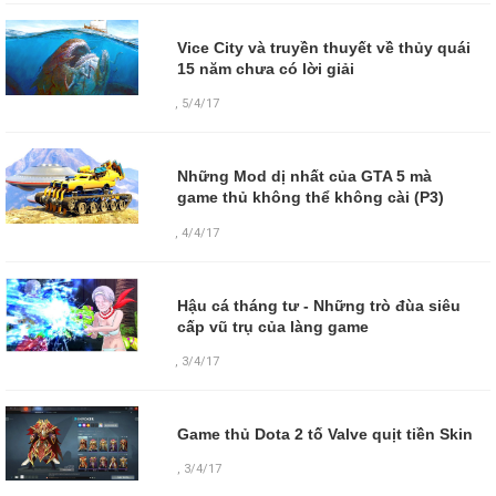
Vice City và truyền thuyết về thủy quái
15 năm chưa có lời giải
,
5/4/17
Những Mod dị nhất của GTA 5 mà
game thủ không thể không cài (P3)
,
4/4/17
Hậu cá tháng tư - Những trò đùa siêu
cấp vũ trụ của làng game
,
3/4/17
Game thủ Dota 2 tố Valve quịt tiền Skin
,
3/4/17