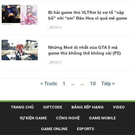
Bi hài game thủ VLTKm bị vợ tố “cặp
bồ” với “em” Đào Hoa vì quá mê game
,
30/3/17
Những Mod dị nhất của GTA 5 mà
game thủ không thể không cài (P2)
,
29/3/17
< Trước
1
←
→
10
Tiếp >
TRANG CHỦ
GIFTCODE
BẢNG XẾP HẠNG
VIDEO
SỰ KIỆN GAME
CÔNG NGHỆ
GAME MOBILE
GAME ONLINE
ESPORTS