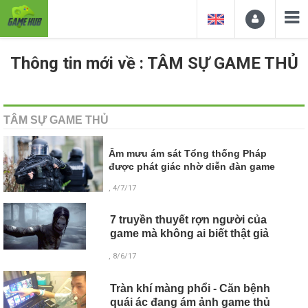
Thông tin mới về : TÂM SỰ GAME THỦ
TÂM SỰ GAME THỦ
Âm mưu ám sát Tổng thống Pháp
được phát giác nhờ diễn đàn game
, 4/7/17
7 truyền thuyết rợn người của
game mà không ai biết thật giả
, 8/6/17
Tràn khí màng phổi - Căn bệnh
quái ác đang ám ảnh game thủ