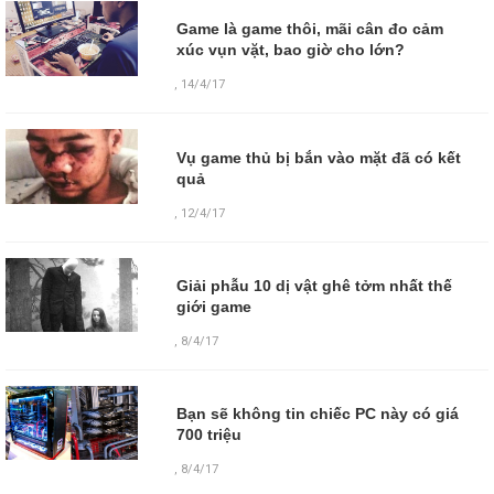
Game là game thôi, mãi cân đo cảm
xúc vụn vặt, bao giờ cho lớn?
,
14/4/17
Vụ game thủ bị bắn vào mặt đã có kết
quả
,
12/4/17
Giải phẫu 10 dị vật ghê tởm nhất thế
giới game
,
8/4/17
Bạn sẽ không tin chiếc PC này có giá
700 triệu
,
8/4/17