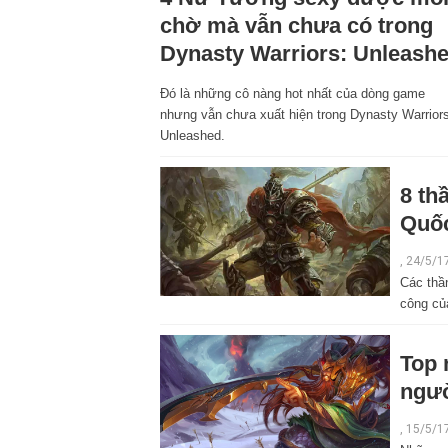
chờ mà vẫn chưa có trong
Dynasty Warriors: Unleash
Đó là những cô nàng hot nhất của dòng game
nhưng vẫn chưa xuất hiện trong Dynasty Warriors
Unleashed.
8 th
Quốc
, 24/5/1
Các thầ
công củ
Top 
ngườ
, 15/5/1