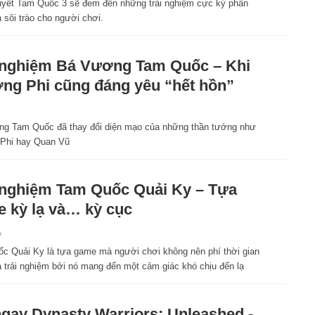
uyết Tam Quốc 3 sẽ đem đến những trải nghiệm cực kỳ phấn
 sôi trào cho người chơi.
 nghiệm Bá Vương Tam Quốc – Khi
ng Phi cũng đáng yêu “hết hồn”
g Tam Quốc đã thay đổi diện mạo của những thần tướng như
Phi hay Quan Vũ
 nghiệm Tam Quốc Quải Ky – Tựa
 kỳ lạ và… kỳ cục
7
c Quải Ky là tựa game mà người chơi không nên phí thời gian
à trải nghiệm bởi nó mang đến một cảm giác khó chịu đến lạ
ngay Dynasty Warriors: Unleashed -