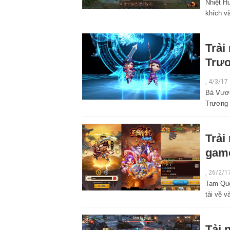
Nhiệt H
khích và
Trải
Trươ
,
4/3/17
Bá Vươn
Trương 
Trải
game
,
26/2/1
Tam Quố
tải về v
Tải 