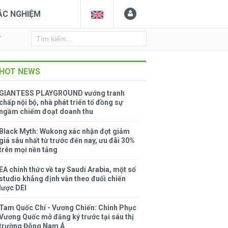
ẮC NGHIỆM
Y
HOT NEWS
GIANTESS PLAYGROUND vướng tranh
chấp nội bộ, nhà phát triển tố đồng sự
ngầm chiếm đoạt doanh thu
Black Myth: Wukong xác nhận đợt giảm
giá sâu nhất từ trước đến nay, ưu đãi 30%
trên mọi nền tảng
EA chính thức về tay Saudi Arabia, một số
studio khẳng định vẫn theo đuổi chiến
lược DEI
Tam Quốc Chí - Vương Chiến: Chinh Phục
Vương Quốc mở đăng ký trước tại sáu thị
trường Đông Nam Á