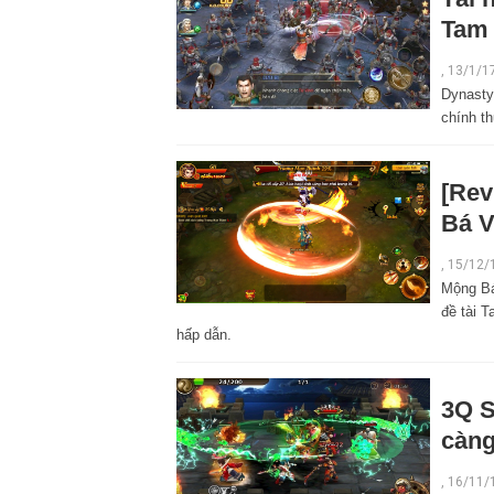
Tam 
,
13/1/1
Dynasty
chính th
[Rev
Bá V
,
15/12/
Mộng Bá
đề tài 
hấp dẫn.
3Q S
càng
,
16/11/