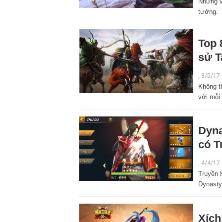
Những vũ
tướng.
Top 
sử 
,
3/5/17
Không t
với mỗi 
Dyna
có T
,
4/4/17
Truyền K
Dynasty
Xích