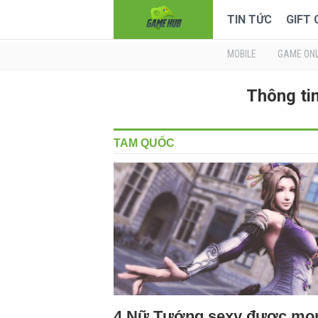
TIN TỨC
GIFT
MOBILE
GAME ONL
Thông ti
TAM QUỐC
4 Nữ Tướng sexy được mo