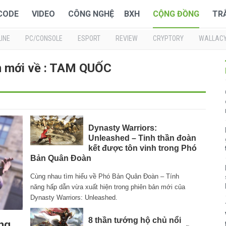
 CODE
VIDEO
CÔNG NGHỆ
BXH
CỘNG ĐỒNG
TR
INE
PC/CONSOLE
ESPORT
REVIEW
CRYPTORY
WALLAC
n mới về : TAM QUỐC
Dynasty Warriors:
Unleashed – Tinh thần đoàn
kết được tôn vinh trong Phó
Bản Quân Đoàn
Cùng nhau tìm hiểu về Phó Bản Quân Đoàn – Tính
năng hấp dẫn vừa xuất hiện trong phiên bản mới của
Dynasty Warriors: Unleashed.
8 thần tướng hộ chủ nổi
ng