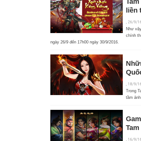
Tam 
liền
,
26/9/1
Như vậy
chính t
ngày 26/9 đến 17h00 ngày 30/9/2016.
Nhữn
Quốc
,
18/9/1
Trong T
tầm ảnh
Gamo
Tam 
,
16/9/1