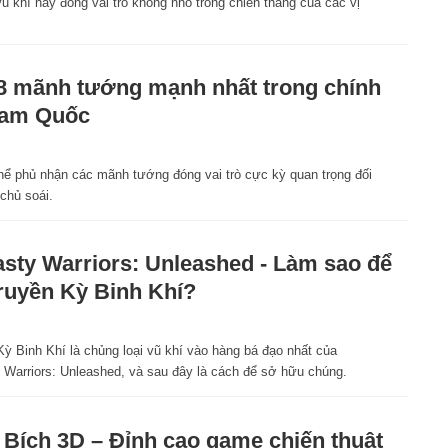
 khí này đóng vai trò không nhỏ trong chiến thắng của các vị
8 mãnh tướng mạnh nhất trong chính
Tam Quốc
hể phủ nhận các mãnh tướng đóng vai trò cực kỳ quan trọng đối
chủ soái.
sty Warriors: Unleashed - Làm sao để
ruyền Kỳ Binh Khí?
ỳ Binh Khí là chủng loại vũ khí vào hàng bá đạo nhất của
 Warriors: Unleashed, và sau đây là cách để sở hữu chúng.
 Bích 3D – Đỉnh cao game chiến thuật