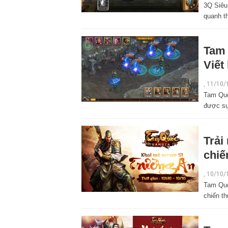
3Q Siêu
quanh th
Tam 
Viết
,
11/10/
Tam Quố
được sự 
Trải
chiế
,
10/10/
Tam Quố
chiến th