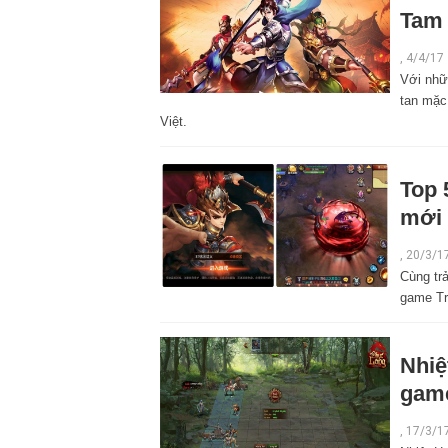
Tam 
,
4/4/17
Với nhữ
tan mặc
Việt.
Top 
mới 
,
20/3/1
Cùng tr
game Tr
Nhiệ
game
,
17/3/1