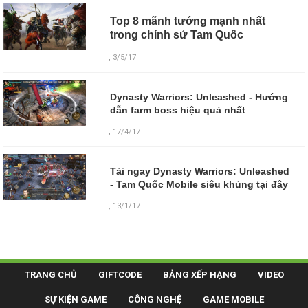
Top 8 mãnh tướng mạnh nhất
trong chính sử Tam Quốc
, 3/5/17
Dynasty Warriors: Unleashed - Hướng
dẫn farm boss hiệu quả nhất
, 17/4/17
Tải ngay Dynasty Warriors: Unleashed
- Tam Quốc Mobile siêu khủng tại đây
, 13/1/17
TRANG CHỦ
GIFTCODE
BẢNG XẾP HẠNG
VIDEO
SỰ KIỆN GAME
CÔNG NGHỆ
GAME MOBILE