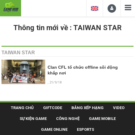
Thông tin mới về : TAIWAN STAR
TAIWAN STAR
Clan CFL tổ chức offline sôi động
khắp nơi
, 21/9/18
TRANG CHỦ
GIFTCODE
BẢNG XẾP HẠNG
VIDEO
SỰ KIỆN GAME
CÔNG NGHỆ
GAME MOBILE
GAME ONLINE
ESPORTS