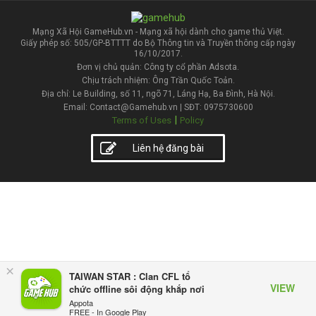
Mạng Xã Hội GameHub.vn - Mạng xã hội dành cho game thủ Việt.
Giấy phép số: 505/GP-BTTTT do Bộ Thông tin và Truyền thông cấp ngày
16/10/2017.
Đơn vị chủ quản: Công ty cổ phần Adsota.
Chịu trách nhiệm: Ông Trần Quốc Toản.
Địa chỉ: Le Building, số 11, ngõ 71, Láng Hạ, Ba Đình, Hà Nội.
Email: Contact@Gamehub.vn | SĐT: 0975730600
|
Terms of Uses
Policy
Liên hệ đăng bài
×
TAIWAN STAR : Clan CFL tổ
VIEW
chức offline sôi động khắp nơi
Appota
FREE - In Google Play