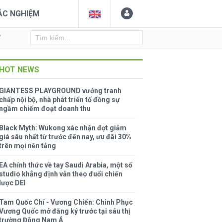
ẮC NGHIỆM
Y
HOT NEWS
GIANTESS PLAYGROUND vướng tranh
chấp nội bộ, nhà phát triển tố đồng sự
ngầm chiếm đoạt doanh thu
Black Myth: Wukong xác nhận đợt giảm
giá sâu nhất từ trước đến nay, ưu đãi 30%
trên mọi nền tảng
EA chính thức về tay Saudi Arabia, một số
studio khẳng định vẫn theo đuổi chiến
lược DEI
Tam Quốc Chí - Vương Chiến: Chinh Phục
Vương Quốc mở đăng ký trước tại sáu thị
trường Đông Nam Á