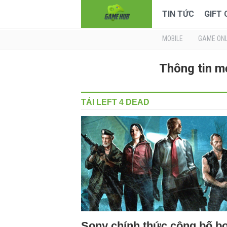
TIN TỨC
GIFT
MOBILE
GAME ONL
Thông tin m
TẢI LEFT 4 DEAD
Sony chính thức công bố b