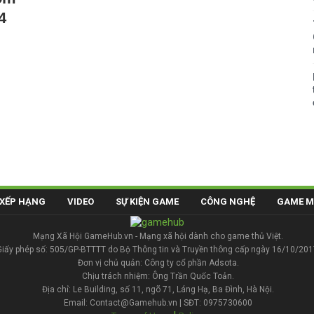
4
XẾP HẠNG
VIDEO
SỰ KIỆN GAME
CÔNG NGHỆ
GAME M
Mạng Xã Hội GameHub.vn - Mạng xã hội dành cho game thủ Việt.
Giấy phép số: 505/GP-BTTTT do Bộ Thông tin và Truyền thông cấp ngày 16/10/201
Đơn vị chủ quản: Công ty cổ phần Adsota.
Chịu trách nhiệm: Ông Trần Quốc Toản.
Địa chỉ: Le Building, số 11, ngõ 71, Láng Hạ, Ba Đình, Hà Nội.
Email: Contact@Gamehub.vn | SĐT: 0975730600