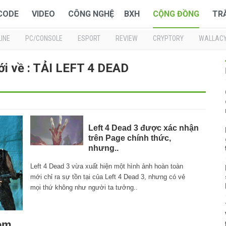
 CODE
VIDEO
CÔNG NGHỆ
BXH
CỘNG ĐỒNG
TR
INE
PC/CONSOLE
ESPORT
REVIEW
CRYPTORY
WALLAC
ới về : TẢI LEFT 4 DEAD
Left 4 Dead 3 được xác nhận
trên Page chính thức,
nhưng..
Left 4 Dead 3 vừa xuất hiện một hình ảnh hoàn toàn
mới chỉ ra sự tồn tại của Left 4 Dead 3, nhưng có vẻ
mọi thứ không như người ta tưởng..
om