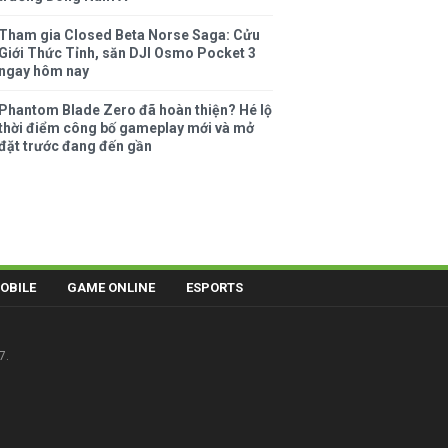
Tham gia Closed Beta Norse Saga: Cửu
Giới Thức Tỉnh, săn DJI Osmo Pocket 3
ngay hôm nay
Phantom Blade Zero đã hoàn thiện? Hé lộ
thời điểm công bố gameplay mới và mở
đặt trước đang đến gần
OBILE
GAME ONLINE
ESPORTS
7.