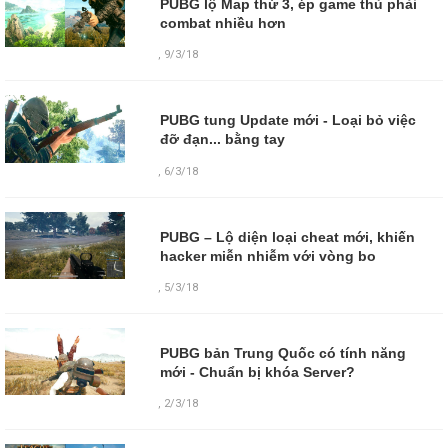
PUBG lộ Map thứ 3, ép game thủ phải
combat nhiều hơn
,
9/3/18
PUBG tung Update mới - Loại bỏ việc
đỡ đạn... bằng tay
,
6/3/18
PUBG – Lộ diện loại cheat mới, khiến
hacker miễn nhiễm với vòng bo
,
5/3/18
PUBG bản Trung Quốc có tính năng
mới - Chuẩn bị khóa Server?
,
2/3/18