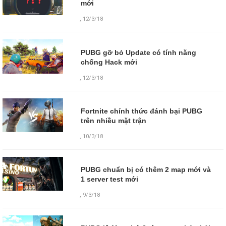
mới
,
12/3/18
PUBG gỡ bỏ Update có tính năng
chống Hack mới
,
12/3/18
Fortnite chính thức đánh bại PUBG
trên nhiều mặt trận
,
10/3/18
PUBG chuẩn bị có thêm 2 map mới và
1 server test mới
,
9/3/18