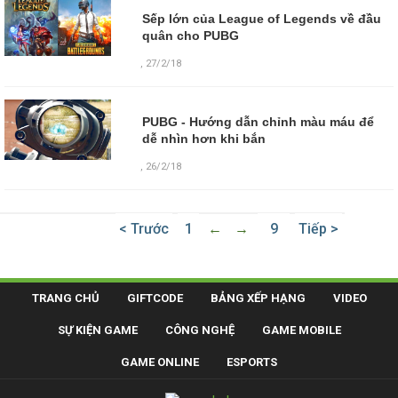
Sếp lớn của League of Legends về đầu
quân cho PUBG
,
27/2/18
PUBG - Hướng dẫn chỉnh màu máu để
dễ nhìn hơn khi bắn
,
26/2/18
< Trước
1
←
→
9
Tiếp >
TRANG CHỦ
GIFTCODE
BẢNG XẾP HẠNG
VIDEO
SỰ KIỆN GAME
CÔNG NGHỆ
GAME MOBILE
GAME ONLINE
ESPORTS