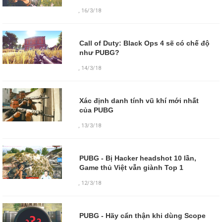
,
16/3/18
Call of Duty: Black Ops 4 sẽ có chế độ
như PUBG?
,
14/3/18
Xác định danh tính vũ khí mới nhất
của PUBG
,
13/3/18
PUBG - Bị Hacker headshot 10 lần,
Game thủ Việt vẫn giành Top 1
,
12/3/18
PUBG - Hãy cẩn thận khi dùng Scope