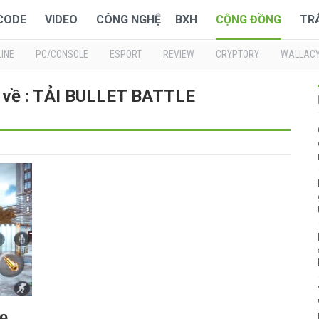
 CODE
VIDEO
CÔNG NGHỆ
BXH
CỘNG ĐỒNG
TR
INE
PC/CONSOLE
ESPORT
REVIEW
CRYPTORY
WALLAC
i về : TẢI BULLET BATTLE
me