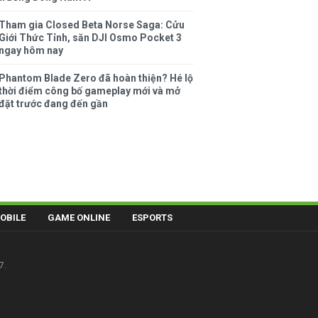
Tham gia Closed Beta Norse Saga: Cửu
Giới Thức Tỉnh, săn DJI Osmo Pocket 3
ngay hôm nay
Phantom Blade Zero đã hoàn thiện? Hé lộ
thời điểm công bố gameplay mới và mở
đặt trước đang đến gần
OBILE
GAME ONLINE
ESPORTS
7.