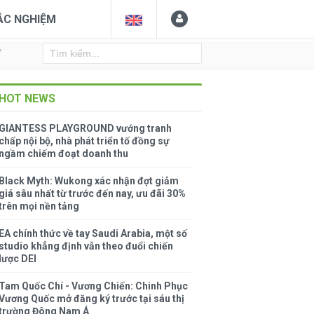
ẮC NGHIỆM
Y
HOT NEWS
GIANTESS PLAYGROUND vướng tranh
chấp nội bộ, nhà phát triển tố đồng sự
ngầm chiếm đoạt doanh thu
Black Myth: Wukong xác nhận đợt giảm
giá sâu nhất từ trước đến nay, ưu đãi 30%
trên mọi nền tảng
EA chính thức về tay Saudi Arabia, một số
studio khẳng định vẫn theo đuổi chiến
lược DEI
Tam Quốc Chí - Vương Chiến: Chinh Phục
Vương Quốc mở đăng ký trước tại sáu thị
trường Đông Nam Á