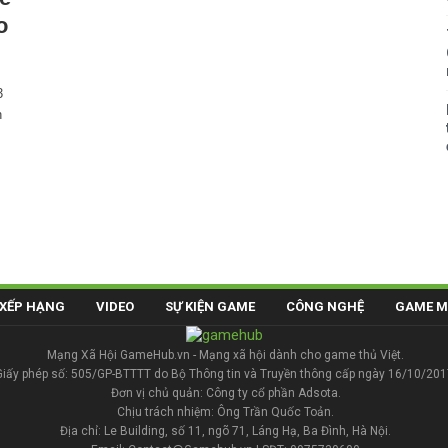
o
3
n
XẾP HẠNG
VIDEO
SỰ KIỆN GAME
CÔNG NGHỆ
GAME M
Mạng Xã Hội GameHub.vn - Mạng xã hội dành cho game thủ Việt.
Giấy phép số: 505/GP-BTTTT do Bộ Thông tin và Truyền thông cấp ngày 16/10/201
Đơn vị chủ quản: Công ty cổ phần Adsota.
Chịu trách nhiệm: Ông Trần Quốc Toản.
Địa chỉ: Le Building, số 11, ngõ 71, Láng Hạ, Ba Đình, Hà Nội.