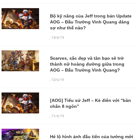
Bộ kỹ năng của Jeff trong bản Update
AOG – Đấu Trường Vinh Quang đáng
sợ như thế nào?
,
13/6/19
Scarves, sắc đẹp và tàn bạo sẽ trở
thành nữ hoàng đường giữa trong
AOG – Đấu Trường Vinh Quang?
,
12/6/19
[AOG] Tiểu sử Jeff – Kẻ điên với “bàn
chân 8 ngón”
,
11/6/19
Hé lộ hình ảnh đầu tiên của tướng mới