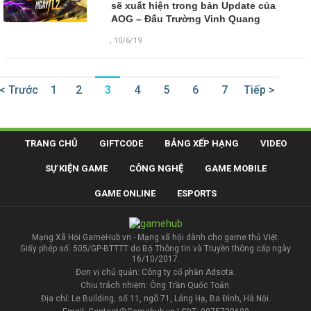
sẽ xuất hiện trong bản Update của
AOG – Đấu Trường Vinh Quang
,
10/6/19
< Trước
1
2
3
4
5
6
7
Tiếp >
TRANG CHỦ
GIFTCODE
BẢNG XẾP HẠNG
VIDEO
SỰ KIỆN GAME
CÔNG NGHỆ
GAME MOBILE
GAME ONLINE
ESPORTS
Mạng Xã Hội GameHub.vn - Mạng xã hội dành cho game thủ Việt.
Giấy phép số: 505/GP-BTTTT do Bộ Thông tin và Truyền thông cấp ngày
16/10/2017.
Đơn vị chủ quản: Công ty cổ phần Adsota.
Chịu trách nhiệm: Ông Trần Quốc Toản.
Địa chỉ: Le Building, số 11, ngõ 71, Láng Hạ, Ba Đình, Hà Nội.