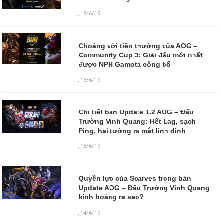
,
18/6/19
Choáng với tiền thưởng của AOG –
Community Cup 3: Giải đấu mới nhất
được NPH Gamota công bố
,
15/6/19
Chi tiết bản Update 1.2 AOG – Đấu
Trường Vinh Quang: Hết Lag, sạch
Ping, hai tướng ra mắt linh đình
,
15/6/19
Quyền lực của Scarves trong bản
Update AOG – Đấu Trường Vinh Quang
kinh hoàng ra sao?
,
14/6/19