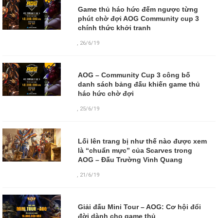
Game thủ háo hức đếm ngược từng
phút chờ đợi AOG Community cup 3
chính thức khởi tranh
,
26/6/19
AOG – Community Cup 3 công bố
danh sách bảng đấu khiến game thủ
háo hức chờ đợi
,
25/6/19
Lối lên trang bị như thế nào được xem
là “chuẩn mực” của Scarves trong
AOG – Đấu Trường Vinh Quang
,
21/6/19
Giải đấu Mini Tour – AOG: Cơ hội đổi
đời dành cho game thủ