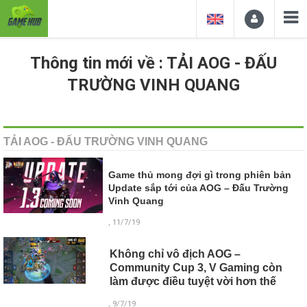
Thông tin mới về : TẢI AOG - ĐẤU
TRƯỜNG VINH QUANG
TẢI AOG - ĐẤU TRƯỜNG VINH QUANG
Game thủ mong đợi gì trong phiên bản
Update sắp tới của AOG – Đấu Trường
Vinh Quang
, 11/7/19
Không chỉ vô địch AOG –
Community Cup 3, V Gaming còn
làm được điều tuyệt vời hơn thế
, 9/7/19