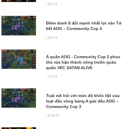
,
3/7/19
Điểm danh 8 đội mạnh nhất lọt vào Tứ
kết AOG – Community Cup 3
,
2/7/19
Á quân AOG - Community Cup 2 phục
thù rửa hận thành công trước quán
quân VEC SATAN ALIVE
,
1/7/19
Toát mồ hôi với mức độ khốc liệt của
loạt đấu vòng bảng A giải đấu AOG –
Community Cup 3
,
27/6/19