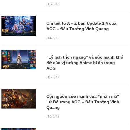
,
16/8/19
Chi tiết từ A – Z bản Update 1.4 của
AOG – Đấu Trường Vinh Quang
,
14/8/19
“Lý lịch trích ngang” và sức mạnh khó
đỡ của vị tướng Anime bí ẩn trong
AOG
,
13/8/19
Cội nguồn sức mạnh của “nhân mã”
Lữ Bố trong AOG – Đấu Trường Vinh
Quang
,
10/8/19