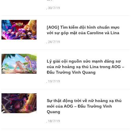
,
30/7/19
[AOG] Tìm kiếm đội hình chuẩn mực
với sự góp mặt của Caroline và Lina
,
24/7/19
Lý giải cội nguồn sức mạnh đáng sợ
của nữ hoàng xạ thủ Lina trong AOG –
Đấu Trường Vinh Quang
,
19/7/19
Sự thật động trời về nữ hoàng xạ thủ
mới của AOG – Đấu Trường Vinh
Quang
,
18/7/19