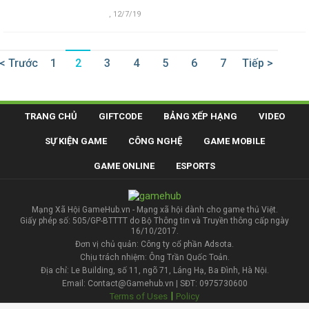
,
12/7/19
< Trước
1
2
3
4
5
6
7
Tiếp >
TRANG CHỦ
GIFTCODE
BẢNG XẾP HẠNG
VIDEO
SỰ KIỆN GAME
CÔNG NGHỆ
GAME MOBILE
GAME ONLINE
ESPORTS
Mạng Xã Hội GameHub.vn - Mạng xã hội dành cho game thủ Việt.
Giấy phép số: 505/GP-BTTTT do Bộ Thông tin và Truyền thông cấp ngày
16/10/2017.
Đơn vị chủ quản: Công ty cổ phần Adsota.
Chịu trách nhiệm: Ông Trần Quốc Toản.
Địa chỉ: Le Building, số 11, ngõ 71, Láng Hạ, Ba Đình, Hà Nội.
Email: Contact@Gamehub.vn | SĐT: 0975730600
|
Terms of Uses
Policy