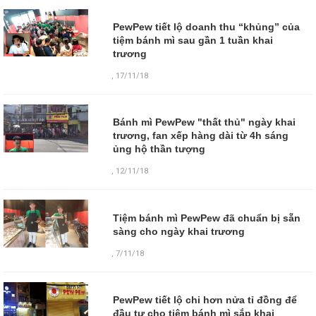
PewPew tiết lộ doanh thu “khủng” của
tiệm bánh mì sau gần 1 tuần khai
trương
,
17/11/18
Bánh mì PewPew "thất thủ" ngày khai
trương, fan xếp hàng dài từ 4h sáng
ủng hộ thần tượng
,
12/11/18
Tiệm bánh mì PewPew đã chuẩn bị sẵn
sàng cho ngày khai trương
,
7/11/18
PewPew tiết lộ chi hơn nửa tỉ đồng để
đầu tư cho tiệm bánh mì sắp khai