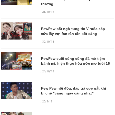
trương
,
31/10/18
PewPew bất ngờ tung tin ViruSs sắp
sửa lấy vợ, fan rần rần sốt sắng
,
30/10/18
PewPew cuối cùng cũng đã mở tiệm
bánh mì, hiện thực hóa ước mơ tuổi 16
,
24/10/18
Pew Pew nổi đóa, đáp trả cực gắt khi
bị chê “càng ngày càng nhạt”
,
20/9/18