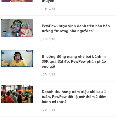
thuyền”
,
18/12/18
PewPew được vinh danh trên hẳn báo
tường “trường nhà người ta”
,
28/11/18
Bị cộng đồng mạng chê bai bánh mì
30K quá đắt đỏ, PewPew phản pháo
cực gắt
,
27/11/18
Doanh thu hàng trăm triệu chỉ sau 1
tuần, PewPew tiết lộ mở thêm 2 tiệm
bánh mì thứ 2
,
22/11/18