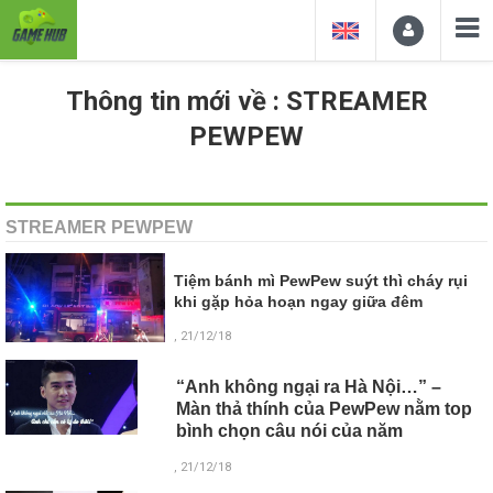
Thông tin mới về : STREAMER
PEWPEW
STREAMER PEWPEW
Tiệm bánh mì PewPew suýt thì cháy rụi
khi gặp hỏa hoạn ngay giữa đêm
, 21/12/18
“Anh không ngại ra Hà Nội…” –
Màn thả thính của PewPew nằm top
bình chọn câu nói của năm
, 21/12/18