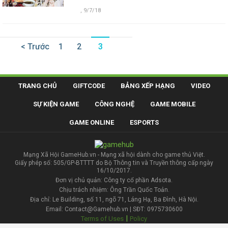
,
9/7/18
< Trước
1
2
3
TRANG CHỦ
GIFTCODE
BẢNG XẾP HẠNG
VIDEO
SỰ KIỆN GAME
CÔNG NGHỆ
GAME MOBILE
GAME ONLINE
ESPORTS
Mạng Xã Hội GameHub.vn - Mạng xã hội dành cho game thủ Việt.
Giấy phép số: 505/GP-BTTTT do Bộ Thông tin và Truyền thông cấp ngày
16/10/2017.
Đơn vị chủ quản: Công ty cổ phần Adsota.
Chịu trách nhiệm: Ông Trần Quốc Toản.
Địa chỉ: Le Building, số 11, ngõ 71, Láng Hạ, Ba Đình, Hà Nội.
Email: Contact@Gamehub.vn | SĐT: 0975730600
|
Terms of Uses
Policy