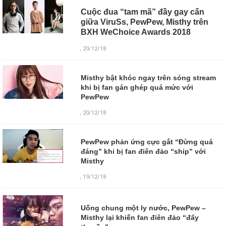
Cuộc đua “tam mã” đầy gay cấn
giữa ViruSs, PewPew, Misthy trên
BXH WeChoice Awards 2018
, 20/12/18
Misthy bật khóc ngay trên sóng stream
khi bị fan gán ghép quá mức với
PewPew
, 20/12/18
PewPew phản ứng cực gắt “Đừng quá
đáng” khi bị fan điên đảo “ship” với
Misthy
, 19/12/18
Uống chung một ly nước, PewPew –
Misthy lại khiến fan điên đảo “đẩy