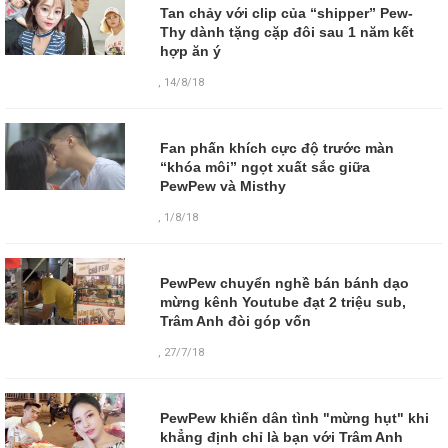
Tan chảy với clip của “shipper” Pew-
Thy dành tặng cặp đôi sau 1 năm kết
hợp ăn ý
,
14/8/18
Fan phấn khích cực độ trước màn
“khóa môi” ngọt xuất sắc giữa
PewPew và Misthy
,
1/8/18
PewPew chuyển nghề bán bánh dạo
mừng kênh Youtube đạt 2 triệu sub,
Trâm Anh đòi góp vốn
,
27/7/18
PewPew khiến dân tình "mừng hụt" khi
khẳng định chỉ là bạn với Trâm Anh