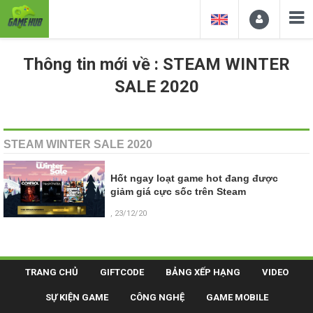
Thông tin mới về : STEAM WINTER
SALE 2020
STEAM WINTER SALE 2020
Hốt ngay loạt game hot đang được
giảm giá cực sốc trên Steam
, 23/12/20
TRANG CHỦ
GIFTCODE
BẢNG XẾP HẠNG
VIDEO
SỰ KIỆN GAME
CÔNG NGHỆ
GAME MOBILE