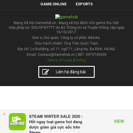
GAME ONLINE
ESPORTS
Mạng Xã Hội GameHub.vn - Mạng xã hội dành cho game thủ Việt.
Giấy phép số: 505/GP-BTTTT do Bộ Thông tin và Truyền thông cấp ngày
16/10/2017.
Đơn vị chủ quản: Công ty cổ phần Adsota.
Chịu trách nhiệm: Ông Trần Quốc Toản.
Địa chỉ: Le Building, số 11, ngõ 71, Láng Hạ, Ba Đình, Hà Nội.
Email: Contact@Gamehub.vn | SĐT: 0975730600
|
Terms of Uses
Policy
Liên hệ đăng bài
×
STEAM WINTER SALE 2020 :
VIEW
Hốt ngay loạt game hot đang
được giảm giá cực sốc trên
Steam