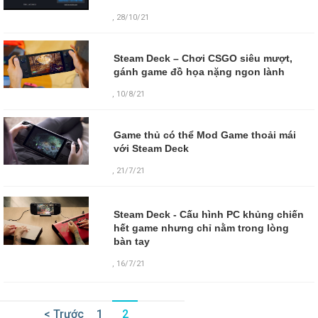
, 28/10/21
Steam Deck – Chơi CSGO siêu mượt,
gánh game đồ họa nặng ngon lành
, 10/8/21
Game thủ có thể Mod Game thoải mái
với Steam Deck
, 21/7/21
Steam Deck - Cấu hình PC khủng chiến
hết game nhưng chỉ nằm trong lòng
bàn tay
,
16/7/21
< Trước
1
2