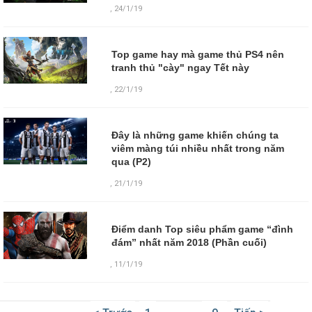
,
24/1/19
Top game hay mà game thủ PS4 nên
tranh thủ "cày" ngay Tết này
,
22/1/19
Đây là những game khiến chúng ta
viêm màng túi nhiều nhất trong năm
qua (P2)
,
21/1/19
Điểm danh Top siêu phẩm game “đình
đám” nhất năm 2018 (Phần cuối)
,
11/1/19