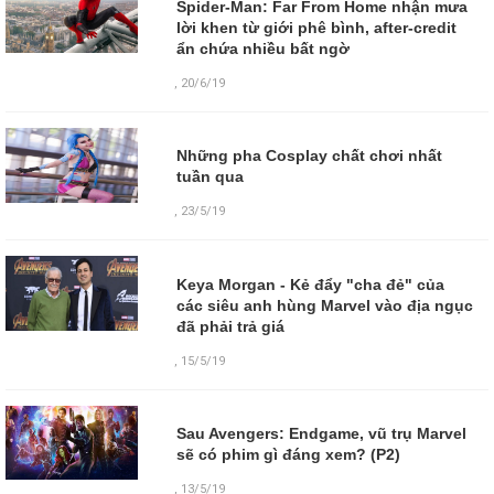
Spider-Man: Far From Home nhận mưa
lời khen từ giới phê bình, after-credit
ẩn chứa nhiều bất ngờ
,
20/6/19
Những pha Cosplay chất chơi nhất
tuần qua
,
23/5/19
Keya Morgan - Kẻ đẩy "cha đẻ" của
các siêu anh hùng Marvel vào địa ngục
đã phải trả giá
,
15/5/19
Sau Avengers: Endgame, vũ trụ Marvel
sẽ có phim gì đáng xem? (P2)
,
13/5/19