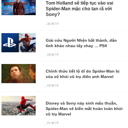
Tom Holland sẽ tiếp tục vào vai
Spider-Man mặc cho tan rã với
Sony?
, 26/8/19
Giải cứu Người Nhện bất thành, dân
tình kháo nhau tẩy chay … PS4
, 24/8/19
Chính thức tiết lộ dí do Spider-Man bị
xóa sổ khỏi vũ trụ điển anh Marvel
, 22/8/19
Disney và Sony nảy sinh mâu thuẫn,
Spider-Man sẽ biến mất hoàn toàn khỏi
vũ trụ Marvel
,
21/8/19