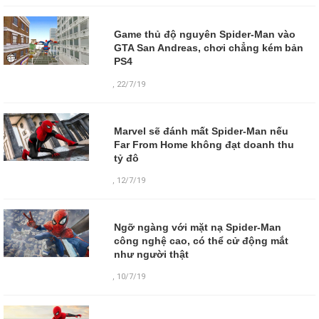
Game thủ độ nguyên Spider-Man vào
GTA San Andreas, chơi chẳng kém bản
PS4
,
22/7/19
Marvel sẽ đánh mất Spider-Man nếu
Far From Home không đạt doanh thu
tỷ đô
,
12/7/19
Ngỡ ngàng với mặt nạ Spider-Man
công nghệ cao, có thể cử động mắt
như người thật
,
10/7/19