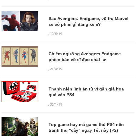
Sau Avengers: Endgame, vũ trụ Marvel
sẽ có phim gì đáng xem?
,
10/5/19
Chiêm ngưỡng Avengers Endgame
phiên bản võ sĩ đạo chất lừ
,
24/4/19
Thanh niên lĩnh án tù vì gắn giá hoa
quả vào PS4
,
30/1/19
Top game hay mà game thủ PS4 nên
tranh thủ "cày" ngay Tết này (P2)