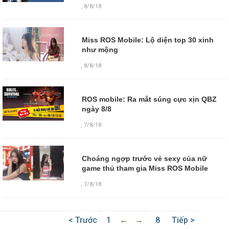
,
8/8/18
Miss ROS Mobile: Lộ diện top 30 xinh
như mộng
,
8/8/18
ROS mobile: Ra mắt súng cực xịn QBZ
ngày 8/8
,
7/8/18
Choáng ngợp trước vẻ sexy của nữ
game thủ tham gia Miss ROS Mobile
,
7/8/18
< Trước
1
←
→
8
Tiếp >