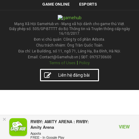
GAME ONLINE
ESPORTS
Mạng Xã Hội GameHub.vn - Mạng xã hội dành cho game thủ Việt.
Giấy phép số: 505/GP-BTTTT do Bộ Thông tin và Truyền thông cấp ngày
16/10/2017.
Đơn vị chủ quản: Công ty cổ phần Adsota.
Chịu trách nhiệm: Ông Trần Quốc Toản.
Địa chỉ: Le Building, số 11, ngõ 71, Láng Hạ, Ba Đình, Hà Nội.
Email: Contact@Gamehub.vn | SĐT: 0975730600
|
Terms of Uses
Policy
Liên hệ đăng bài
×
RWBY: AMITY ARENA : RWBY:
VIEW
Amity Arena
Appota
FREE - In Google Play