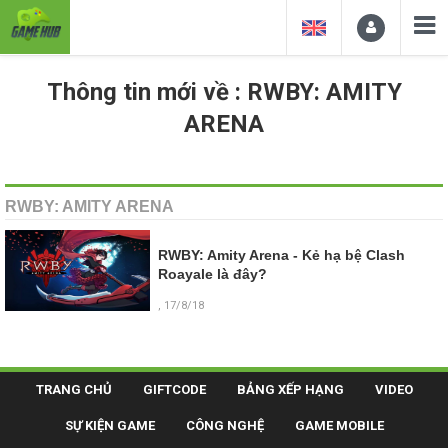
Thông tin mới về : RWBY: AMITY
ARENA
RWBY: AMITY ARENA
RWBY: Amity Arena - Kẻ hạ bệ Clash
Roayale là đây?
, 17/8/18
TRANG CHỦ
GIFTCODE
BẢNG XẾP HẠNG
VIDEO
SỰ KIỆN GAME
CÔNG NGHỆ
GAME MOBILE