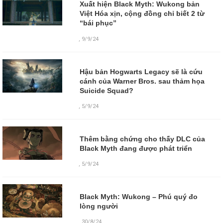
Xuất hiện Black Myth: Wukong bản
Việt Hóa xịn, cộng đồng chỉ biết 2 từ
“bái phục”
,
9/9/24
Hậu bản Hogwarts Legacy sẽ là cứu
cánh của Warner Bros. sau thảm họa
Suicide Squad?
,
5/9/24
Thêm bằng chứng cho thấy DLC của
Black Myth đang được phát triển
,
5/9/24
Black Myth: Wukong – Phú quý đo
lòng người
,
30/8/24