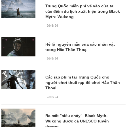
Trung Quốc miễn phí vé vào cửa tại
các điểm du lịch xuất hiện trong Black
Myth: Wukong
,
26/8/24
Hé lộ nguyên mẫu của các nhân vật
trong Hắc Thần Thoại
,
26/8/24
Các rạp phim tại Trung Quốc cho
người chơi thuê rạp để chơi Hắc Thần
Thoại
,
23/8/24
Ra mắt "siêu cháy", Black Myth:
Wukong được cả UNESCO tuyên
dương