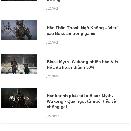
,
23/8/24
Hắc Thần Thoại: Ngộ Không – Vị trí
các Boss ẩn trong game
,
22/8/24
Black Myth: Wukong phiên bản Việt
Hóa đã hoàn thành 50%
,
22/8/24
Hành trình phát triển Black Myth:
Wukong - Quả ngọt từ nuối tiếc và
chông gai
,
22/8/24