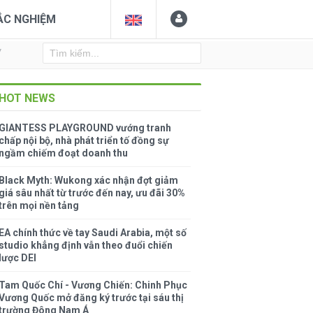
ẮC NGHIỆM
Y
HOT NEWS
GIANTESS PLAYGROUND vướng tranh
chấp nội bộ, nhà phát triển tố đồng sự
ngầm chiếm đoạt doanh thu
Black Myth: Wukong xác nhận đợt giảm
giá sâu nhất từ trước đến nay, ưu đãi 30%
trên mọi nền tảng
EA chính thức về tay Saudi Arabia, một số
studio khẳng định vẫn theo đuổi chiến
lược DEI
Tam Quốc Chí - Vương Chiến: Chinh Phục
Vương Quốc mở đăng ký trước tại sáu thị
trường Đông Nam Á