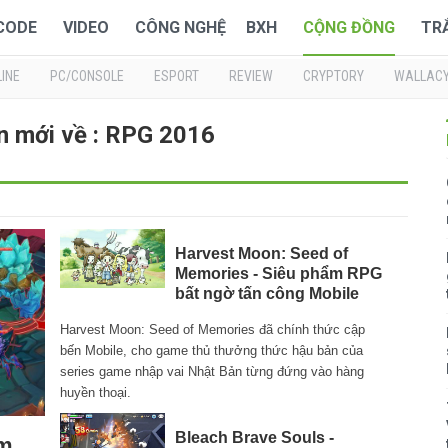
 CODE
VIDEO
CÔNG NGHỆ
BXH
CỘNG ĐỒNG
TR
INE
PC/CONSOLE
ESPORT
REVIEW
CRYPTORY
WALLAC
n mới về : RPG 2016
Harvest Moon: Seed of
Memories - Siêu phẩm RPG
bất ngờ tấn công Mobile
Harvest Moon: Seed of Memories đã chính thức cập
bến Mobile, cho game thủ thưởng thức hậu bản của
series game nhập vai Nhật Bản từng đứng vào hàng
huyền thoại.
Bleach Brave Souls -
am