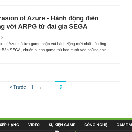
rasion of Azure - Hành động điên
g với ARPG từ đai gia SEGA
15
ion of Azure là tựa game nhập vai hành động mới nhất của ông
t Bản SEGA, chuẩn bị cho game thủ hòa mình vào những cơn
< Trước
1
←
→
9
XẾP HẠNG
VIDEO
SỰ KIỆN GAME
CÔNG NGHỆ
GAME M