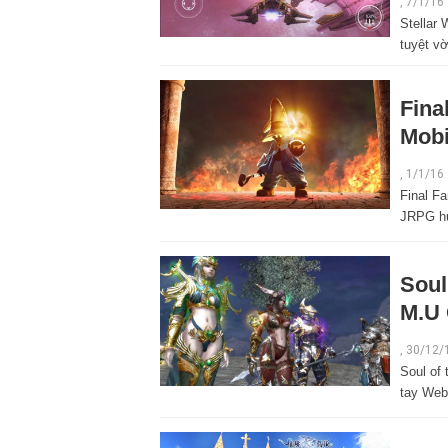
, 7/1/16
Stellar
tuyệt v
Fina
Mobi
,
1/1/16
Final F
JRPG hu
Soul
M.U 
,
30/12/
Soul of
tay Webz