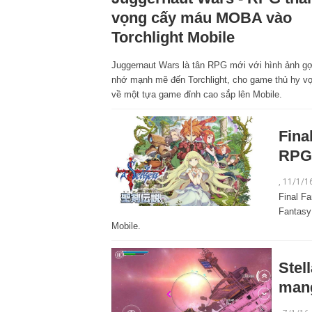
vọng cấy máu MOBA vào
Torchlight Mobile
Juggernaut Wars là tân RPG mới với hình ảnh gợ
nhớ mạnh mẽ đến Torchlight, cho game thủ hy v
về một tựa game đỉnh cao sắp lên Mobile.
Fina
RPG 
, 11/1/1
Final Fa
Fantasy
Mobile.
Stel
mang