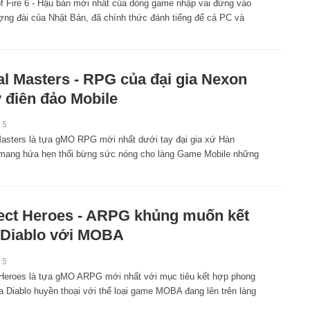
of Fire 6 - Hậu bản mới nhất của dòng game nhập vai đứng vào
ợng đài của Nhật Bản, đã chính thức đánh tiếng đế cả PC và
l Masters - RPG của đại gia Nexon
 điên đảo Mobile
15
asters là tựa gMO RPG mới nhất dưới tay đại gia xứ Hàn
mang hứa hẹn thổi bừng sức nóng cho làng Game Mobile những
ect Heroes - ARPG khủng muốn kết
Diablo với MOBA
15
 Heroes là tựa gMO ARPG mới nhất với mục tiêu kết hợp phong
a Diablo huyền thoại với thể loại game MOBA đang lên trên làng