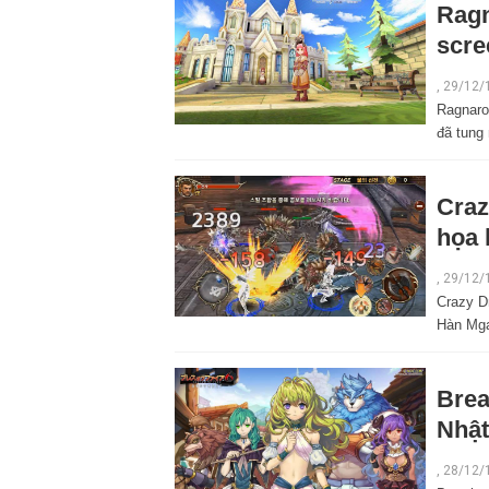
Ragn
scre
,
29/12/
Ragnaro
đã tung
Craz
họa 
,
29/12/
Crazy D
Hàn Mga
Brea
Nhật
,
28/12/