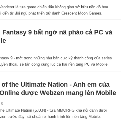
 Wanderer là tựa game chiến đấu không gian sở hữu nền đồ họa
ời đến từ đội ngũ phát triển trứ danh Crescent Moon Games.
l Fantasy 9 bất ngờ nã pháo cả PC và
le
antasy 9 - một trong những hậu bản cực kỳ thành công của series
yền thoại, sẽ tấn công cùng lúc cả hai nền tảng PC và Mobile.
 of the Ultimate Nation - Anh em của
Online được Webzen mang lên Mobile
15
 the Ultimate Nation (S.U.N) - tựa MMORPG khá nổi danh dưới
en trước đây, sẽ chuẩn bị hành trình lên nền tảng Mobile.