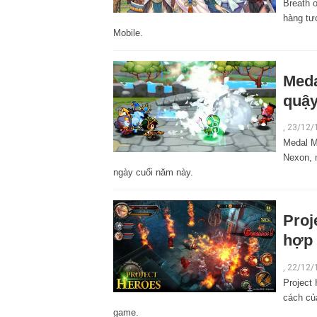
Breath 
hàng tư
Mobile.
Meda
quậy
,
23/12/
Medal M
Nexon, 
ngày cuối năm này.
Proj
hợp 
,
22/12/
Project
cách củ
game.