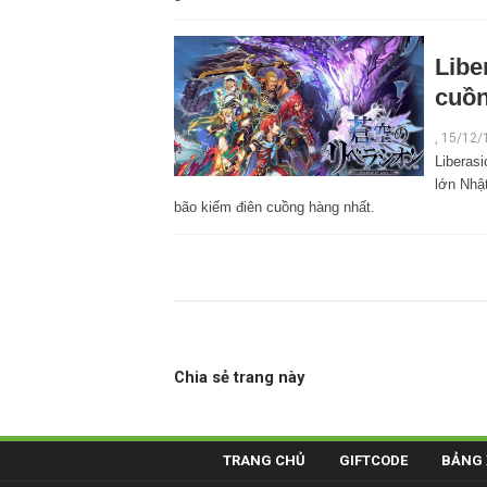
Libe
cuồn
,
15/12/
Liberas
lớn Nhậ
bão kiếm điên cuồng hàng nhất.
Chia sẻ trang này
TRANG CHỦ
GIFTCODE
BẢNG 