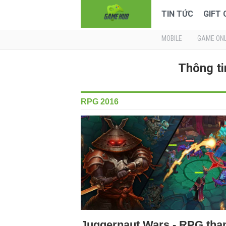
TIN TỨC
GIFT
MOBILE
GAME ONL
Thông ti
RPG 2016
Juggernaut Wars - RPG th