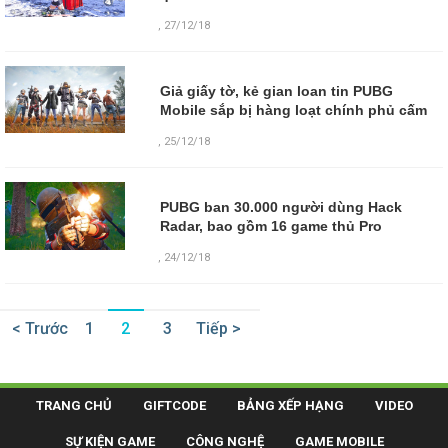
,
27/12/18
Giả giấy tờ, kẻ gian loan tin PUBG
Mobile sắp bị hàng loạt chính phủ cấm
,
25/12/18
PUBG ban 30.000 người dùng Hack
Radar, bao gồm 16 game thủ Pro
,
24/12/18
< Trước
1
2
3
Tiếp >
TRANG CHỦ
GIFTCODE
BẢNG XẾP HẠNG
VIDEO
SỰ KIỆN GAME
CÔNG NGHỆ
GAME MOBILE