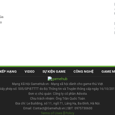
của
ho
XẾP HẠNG
VIDEO
SỰ KIỆN GAME
CÔNG NGHỆ
GAME M
Mạng Xã Hội GameHub.vn - Mạng xã hội dành cho game thủ Việt.
Giấy phép số: 505/GP-BTTTT do Bộ Thông tin và Truyền thông cấp ngày 16/10/201
Đơn vị chủ quản: Công ty cổ phần Adsota.
Chịu trách nhiệm: Ông Trần Quốc Toản.
Địa chỉ: Le Building, số 11, ngõ 71, Láng Hạ, Ba Đình, Hà Nội.
Email: Contact@Gamehub.vn | SĐT: 0975730600
|
Terms of Uses
Policy