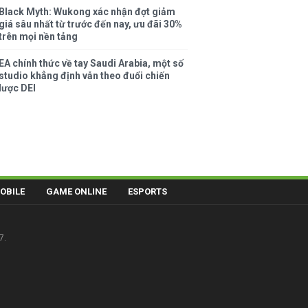
Black Myth: Wukong xác nhận đợt giảm
giá sâu nhất từ trước đến nay, ưu đãi 30%
trên mọi nền tảng
EA chính thức về tay Saudi Arabia, một số
studio khẳng định vẫn theo đuổi chiến
lược DEI
OBILE
GAME ONLINE
ESPORTS
7.