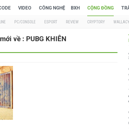
 CODE
VIDEO
CÔNG NGHỆ
BXH
CỘNG ĐỒNG
TR
INE
PC/CONSOLE
ESPORT
REVIEW
CRYPTORY
WALLAC
 mới về : PUBG KHIÊN