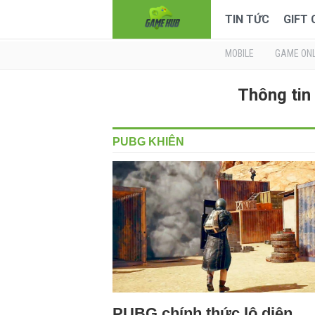
TIN TỨC
GIFT
MOBILE
GAME ONL
Thông tin
PUBG KHIÊN
PUBG chính thức lộ diện