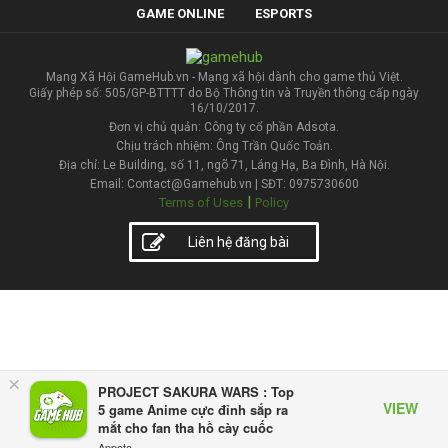
GAME ONLINE
ESPORTS
Mạng Xã Hội GameHub.vn - Mạng xã hội dành cho game thủ Việt.
Giấy phép số: 505/GP-BTTTT do Bộ Thông tin và Truyền thông cấp ngày
16/10/2017.
Đơn vị chủ quản: Công ty cổ phần Adsota.
Chịu trách nhiệm: Ông Trần Quốc Toản.
Địa chỉ: Le Building, số 11, ngõ 71, Láng Hạ, Ba Đình, Hà Nội.
Email: Contact@Gamehub.vn | SĐT: 0975730600
|
Terms of Uses
Policy
Liên hệ đăng bài
×
PROJECT SAKURA WARS : Top
VIEW
5 game Anime cực đỉnh sắp ra
mắt cho fan tha hồ cày cuốc
Appota