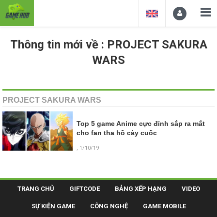
Thông tin mới về : PROJECT SAKURA
WARS
PROJECT SAKURA WARS
Top 5 game Anime cực đỉnh sắp ra mắt
cho fan tha hồ cày cuốc
, 1/10/19
TRANG CHỦ
GIFTCODE
BẢNG XẾP HẠNG
VIDEO
SỰ KIỆN GAME
CÔNG NGHỆ
GAME MOBILE