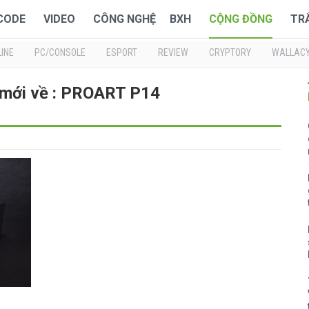
 CODE
VIDEO
CÔNG NGHỆ
BXH
CỘNG ĐỒNG
TR
INE
PC/CONSOLE
ESPORT
REVIEW
CRYPTORY
WALLAC
 mới về : PROART P14