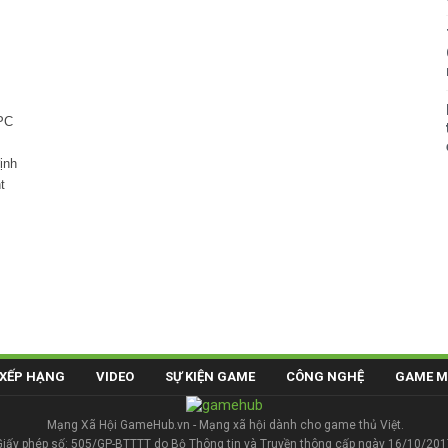
 PC
ịnh
t
XẾP HẠNG
VIDEO
SỰ KIỆN GAME
CÔNG NGHỆ
GAME M
Mạng Xã Hội GameHub.vn - Mạng xã hội dành cho game thủ Việt.
Giấy phép số: 505/GP-BTTTT do Bộ Thông tin và Truyền thông cấp ngày 16/10/201