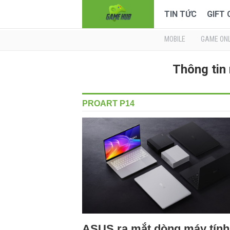
TIN TỨC
GIFT
MOBILE
GAME ONL
Thông tin
PROART P14
ASUS ra mắt dòng máy tính