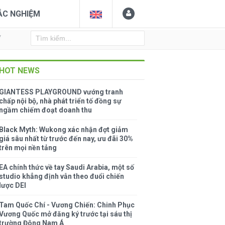
ẮC NGHIỆM
Y
HOT NEWS
GIANTESS PLAYGROUND vướng tranh
chấp nội bộ, nhà phát triển tố đồng sự
ngầm chiếm đoạt doanh thu
Black Myth: Wukong xác nhận đợt giảm
giá sâu nhất từ trước đến nay, ưu đãi 30%
trên mọi nền tảng
EA chính thức về tay Saudi Arabia, một số
studio khẳng định vẫn theo đuổi chiến
lược DEI
Tam Quốc Chí - Vương Chiến: Chinh Phục
Vương Quốc mở đăng ký trước tại sáu thị
trường Đông Nam Á