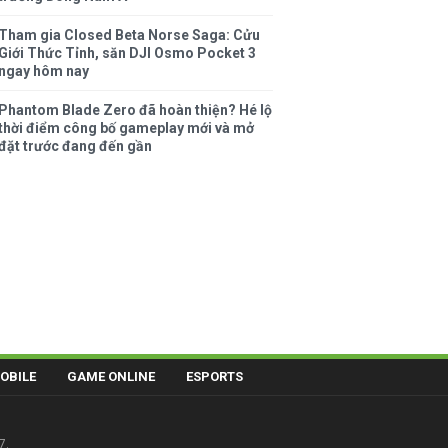
Tham gia Closed Beta Norse Saga: Cửu
Giới Thức Tỉnh, săn DJI Osmo Pocket 3
ngay hôm nay
Phantom Blade Zero đã hoàn thiện? Hé lộ
thời điểm công bố gameplay mới và mở
đặt trước đang đến gần
OBILE
GAME ONLINE
ESPORTS
7.