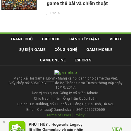
game thẻ bài và chiến thuật
, 11/4/14
TRANG CHỦ
GIFTCODE
BẢNG XẾP HẠNG
VIDEO
SỰ KIỆN GAME
CÔNG NGHỆ
GAME MOBILE
GAME ONLINE
ESPORTS
Mạng Xã Hội GameHub.vn - Mạng xã hội dành cho game thủ Việt.
Giấy phép số: 505/GP-BTTTT do Bộ Thông tin và Truyền thông cấp ngày
16/10/2017.
Đơn vị chủ quản: Công ty cổ phần Adsota.
Chịu trách nhiệm: Ông Trần Quốc Toản.
Địa chỉ: Le Building, số 11, ngõ 71, Láng Hạ, Ba Đình, Hà Nội.
Email: Contact@Gamehub.vn | SĐT: 0975730600
|
Terms of Uses
Policy
×
PHÙ THỦY : Hogwarts Legacy
Liên hệ đăng bài
VIEW
lộ diện Gameplay và xác nhận