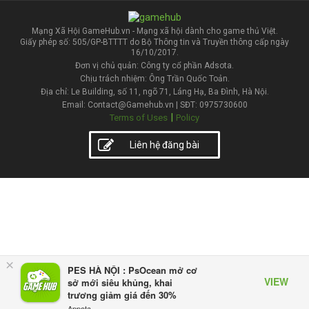
Mạng Xã Hội GameHub.vn - Mạng xã hội dành cho game thủ Việt.
Giấy phép số: 505/GP-BTTTT do Bộ Thông tin và Truyền thông cấp ngày
16/10/2017.
Đơn vị chủ quản: Công ty cổ phần Adsota.
Chịu trách nhiệm: Ông Trần Quốc Toản.
Địa chỉ: Le Building, số 11, ngõ 71, Láng Hạ, Ba Đình, Hà Nội.
Email: Contact@Gamehub.vn | SĐT: 0975730600
|
Terms of Uses
Policy
Liên hệ đăng bài
×
PES HÀ NỘI : PsOcean mở cơ
VIEW
sở mới siêu khủng, khai
trương giảm giá đến 30%
Appota