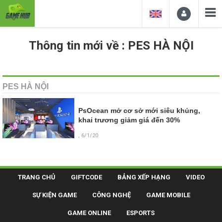
Thông tin mới về : PES HÀ NỘI
PES HÀ NỘI
PsOcean mở cơ sở mới siêu khủng,
khai trương giảm giá đến 30%
, 6/1/20
TRANG CHỦ
GIFTCODE
BẢNG XẾP HẠNG
VIDEO
SỰ KIỆN GAME
CÔNG NGHỆ
GAME MOBILE
GAME ONLINE
ESPORTS