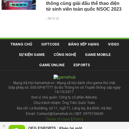
thông cùng giải đấu thể thao điện
tử sinh viên toàn quốc NSOC 2023
, 28/9/23
TRANG CHỦ
GIFTCODE
BẢNG XẾP HẠNG
VIDEO
SỰ KIỆN GAME
CÔNG NGHỆ
GAME MOBILE
GAME ONLINE
ESPORTS
Mạng Xã Hội GameHub.vn - Mạng xã hội dành cho game thủ Việt.
Giấy phép số: 505/GP-BTTTT do Bộ Thông tin và Truyền thông cấp ngày
16/10/2017.
Đơn vị chủ quản: Công ty cổ phần Adsota.
Chịu trách nhiệm: Ông Trần Quốc Toản.
Địa chỉ: Le Building, số 11, ngõ 71, Láng Hạ, Ba Đình, Hà Nội.
Email: Contact@Gamehub.vn | SĐT: 0975730600
|
Terms of Uses
Policy
×
OEG ESPORTS : Khép lại một