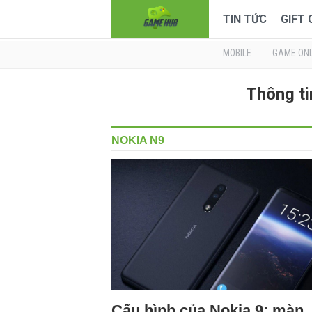
TIN TỨC
GIFT
MOBILE
GAME ONL
Thông ti
NOKIA N9
Cấu hình của Nokia 9: màn