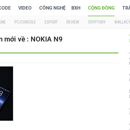
 CODE
VIDEO
CÔNG NGHỆ
BXH
CỘNG ĐỒNG
TR
INE
PC/CONSOLE
ESPORT
REVIEW
CRYPTORY
WALLAC
n mới về : NOKIA N9