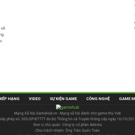
 sẽ
ng
ác
XẾP HẠNG
VIDEO
SỰ KIỆN GAME
CÔNG NGHỆ
GAME M
Mạng Xã Hội GameHub.vn - Mạng xã hội dành cho game thủ Việt.
Giấy phép số: 505/GP-BTTTT do Bộ Thông tin và Truyền thông cấp ngày 16/10/201
Đơn vị chủ quản: Công ty cổ phần Adsota.
Chịu trách nhiệm: Ông Trần Quốc Toản.