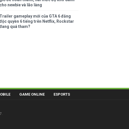
cho newbie và lão làng
Trailer gameplay mới của GTA 6 đăng
độc quyền 6 tiếng trên Netflix, Rockstar
đang quá tham?
OBILE
GAME ONLINE
ESPORTS
7.