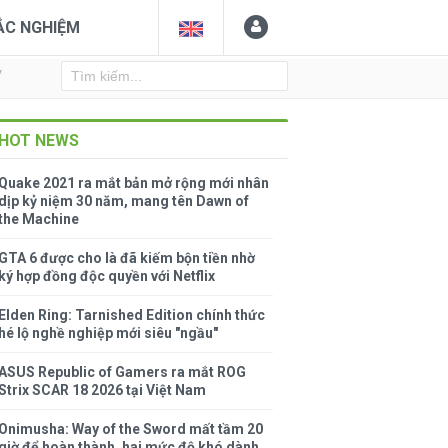
ẮC NGHIỆM
Y
HOT NEWS
Quake 2021 ra mắt bản mở rộng mới nhân
dịp kỷ niệm 30 năm, mang tên Dawn of
the Machine
GTA 6 được cho là đã kiếm bộn tiền nhờ
ký hợp đồng độc quyền với Netflix
Elden Ring: Tarnished Edition chính thức
hé lộ nghề nghiệp mới siêu "ngầu"
ASUS Republic of Gamers ra mắt ROG
Strix SCAR 18 2026 tại Việt Nam
Onimusha: Way of the Sword mất tầm 20
giờ để hoàn thành, hai mức độ khó dành