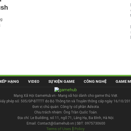
ush
ng
c
XẾP HẠNG
VIDEO
SỰ KIỆN GAME
CÔNG NGHỆ
GAME M
Mạng Xã Hội GameHub.vn - Mạng xã hội dành cho game thủ Việt.
Giấy phép số: 505/GP-BTTTT do Bộ Thông tin và Truyền thông cấp ngày 16/10/201
Đơn vị chủ quản: Công ty cổ phần Adsota.
Chịu trách nhiệm: Ông Trần Quốc Toản.
Địa chỉ: Le Building, số 11, ngõ 71, Láng Hạ, Ba Đình, Hà Nội.
Email: Contact@Gamehub.vn | SĐT: 0975730600
|
Terms of Uses
Policy