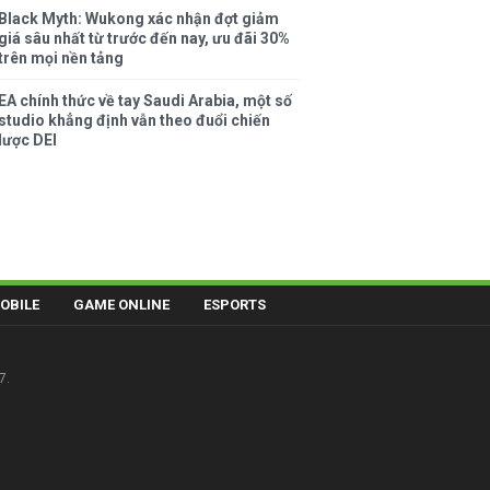
Black Myth: Wukong xác nhận đợt giảm
giá sâu nhất từ trước đến nay, ưu đãi 30%
trên mọi nền tảng
EA chính thức về tay Saudi Arabia, một số
studio khẳng định vẫn theo đuổi chiến
lược DEI
OBILE
GAME ONLINE
ESPORTS
7.