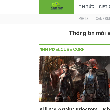
TIN TỨC
GIFT
MOBILE
GAME ONL
Thông tin mới
NHN PIXELCUBE CORP
Kill Me Again: Infectors - Kh