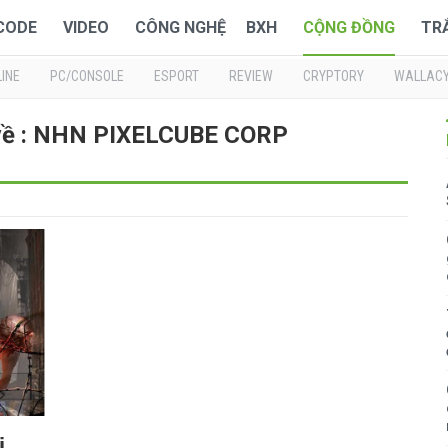
 CODE
VIDEO
CÔNG NGHỆ
BXH
CỘNG ĐỒNG
TR
INE
PC/CONSOLE
ESPORT
REVIEW
CRYPTORY
WALLAC
 về : NHN PIXELCUBE CORP
i