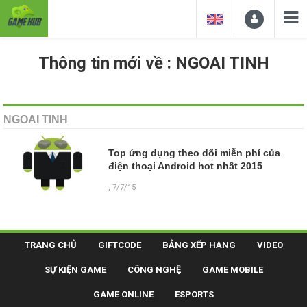
Thông tin mới về : NGOAI TINH
NGOAI TINH
Top ứng dụng theo dõi miễn phí của
điện thoại Android hot nhất 2015
, 7/7/15
TRANG CHỦ
GIFTCODE
BẢNG XẾP HẠNG
VIDEO
SỰ KIỆN GAME
CÔNG NGHỆ
GAME MOBILE
GAME ONLINE
ESPORTS