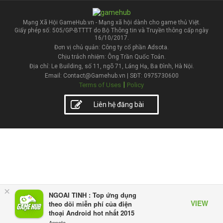
Mạng Xã Hội GameHub.vn - Mạng xã hội dành cho game thủ Việt.
Giấy phép số: 505/GP-BTTTT do Bộ Thông tin và Truyền thông cấp ngày
16/10/2017.
Đơn vị chủ quản: Công ty cổ phần Adsota.
Chịu trách nhiệm: Ông Trần Quốc Toản.
Địa chỉ: Le Building, số 11, ngõ 71, Láng Hạ, Ba Đình, Hà Nội.
Email: Contact@Gamehub.vn | SĐT: 0975730600
|
Terms of Uses
Policy
Liên hệ đăng bài
×
NGOAI TINH : Top ứng dụng
VIEW
theo dõi miễn phí của điện
thoại Android hot nhất 2015
Appota