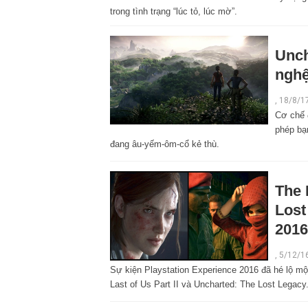
trong tình trạng “lúc tỏ, lúc mờ”.
Unch
nghệ
,
18/8/1
Cơ chế 
phép bạ
đang âu-yếm-ôm-cổ kẻ thù.
The 
Lost
2016
,
5/12/1
Sự kiện Playstation Experience 2016 đã hé lộ một
Last of Us Part II và Uncharted: The Lost Legacy