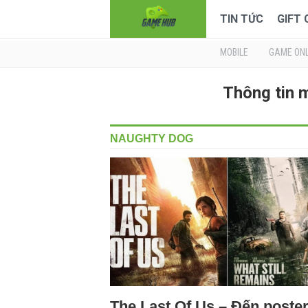
TIN TỨC
GIFT
MOBILE
GAME ONL
Thông tin 
NAUGHTY DOG
The Last Of Us – Đến poste