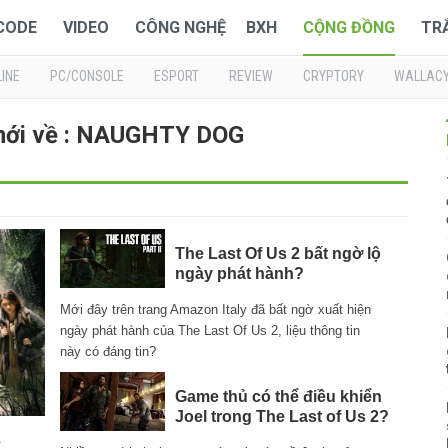
 CODE
VIDEO
CÔNG NGHỆ
BXH
CỘNG ĐỒNG
TR
INE
PC/CONSOLE
ESPORT
REVIEW
CRYPTORY
WALLAC
mới về : NAUGHTY DOG
The Last Of Us 2 bất ngờ lộ
ngày phát hành?
Mới đây trên trang Amazon Italy đã bất ngờ xuất hiện
ngày phát hành của The Last Of Us 2, liệu thông tin
này có đáng tin?
Game thủ có thể điều khiển
Joel trong The Last of Us 2?
r