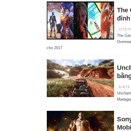
The 
đỉnh
,
2/12/1
The Gam
Overrwa
cho 2017.
Unch
bằng
,
6/4/16
Unchart
Madagas
Sony
Mobi