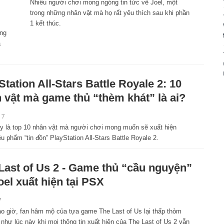
Nhiều người chơi mong ngóng tin tức về Joel, một
trong những nhân vật mà họ rất yêu thích sau khi phần
1 kết thúc.
ổng
à
Station All-Stars Battle Royale 2: 10
 vật mà game thủ “thèm khát” là ai?
17
y là top 10 nhân vật mà người chơi mong muốn sẽ xuất hiện
êu phẩm “tin đồn” PlayStation All-Stars Battle Royale 2.
Last of Us 2 - Game thủ “cầu nguyện”
oel xuất hiện tại PSX
7
o giờ, fan hâm mộ của tựa game The Last of Us lại thấp thỏm
như lúc này khi mọi thông tin xuất hiện của The Last of Us 2 vẫn