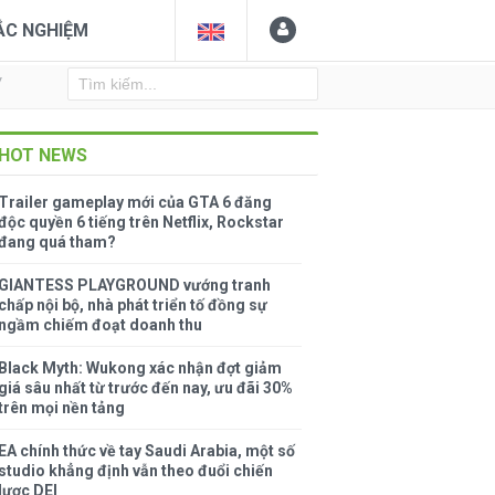
ẮC NGHIỆM
Y
HOT NEWS
Trailer gameplay mới của GTA 6 đăng
độc quyền 6 tiếng trên Netflix, Rockstar
đang quá tham?
GIANTESS PLAYGROUND vướng tranh
chấp nội bộ, nhà phát triển tố đồng sự
ngầm chiếm đoạt doanh thu
Black Myth: Wukong xác nhận đợt giảm
giá sâu nhất từ trước đến nay, ưu đãi 30%
trên mọi nền tảng
EA chính thức về tay Saudi Arabia, một số
studio khẳng định vẫn theo đuổi chiến
lược DEI