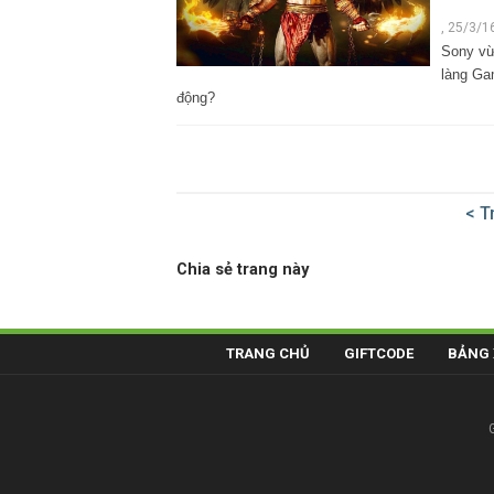
,
25/3/1
Sony vừa
làng Ga
động?
< T
Chia sẻ trang này
TRANG CHỦ
GIFTCODE
BẢNG 