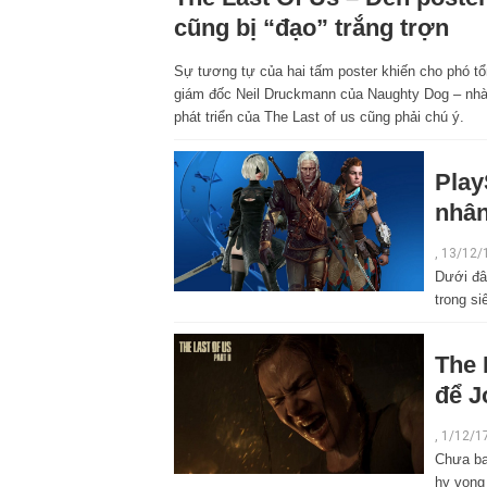
cũng bị “đạo” trắng trợn
Sự tương tự của hai tấm poster khiến cho phó t
giám đốc Neil Druckmann của Naughty Dog – nh
phát triển của The Last of us cũng phải chú ý.
Play
nhân
, 13/12/
Dưới đâ
trong si
The 
để J
, 1/12/1
Chưa ba
hy vọng 