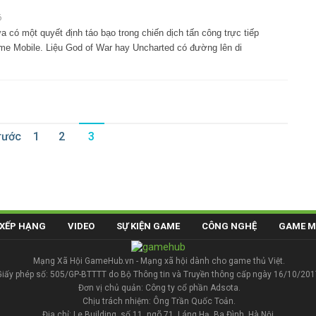
6
 có một quyết định táo bạo trong chiến dịch tấn công trực tiếp
me Mobile. Liệu God of War hay Uncharted có đường lên di
rước
1
2
3
XẾP HẠNG
VIDEO
SỰ KIỆN GAME
CÔNG NGHỆ
GAME M
Mạng Xã Hội GameHub.vn - Mạng xã hội dành cho game thủ Việt.
Giấy phép số: 505/GP-BTTTT do Bộ Thông tin và Truyền thông cấp ngày 16/10/201
Đơn vị chủ quản: Công ty cổ phần Adsota.
Chịu trách nhiệm: Ông Trần Quốc Toản.
Địa chỉ: Le Building, số 11, ngõ 71, Láng Hạ, Ba Đình, Hà Nội.