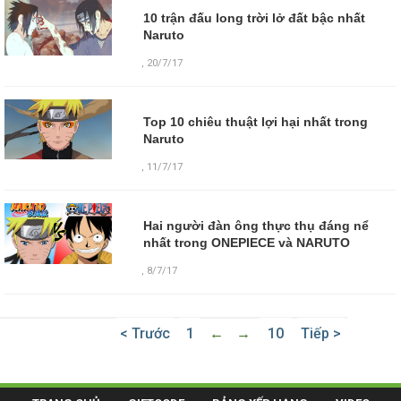
10 trận đấu long trời lở đất bậc nhất
Naruto
,
20/7/17
Top 10 chiêu thuật lợi hại nhất trong
Naruto
,
11/7/17
Hai người đàn ông thực thụ đáng nể
nhất trong ONEPIECE và NARUTO
,
8/7/17
< Trước
1
←
→
10
Tiếp >