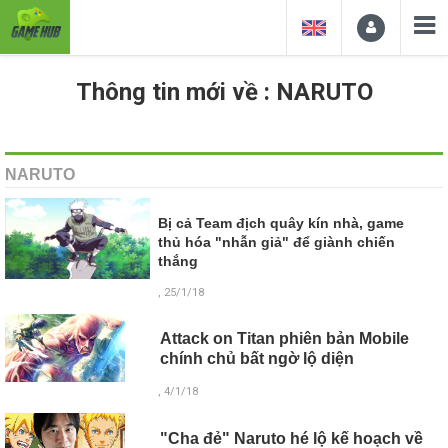
Thông tin mới về : NARUTO
NARUTO
Bị cả Team địch quây kín nhà, game
thủ hóa "nhẫn giả" để giành chiến
thắng
, 25/1/18
Attack on Titan phiên bản Mobile
chính chủ bất ngờ lộ diện
, 4/1/18
"Cha đẻ" Naruto hé lộ kế hoạch về