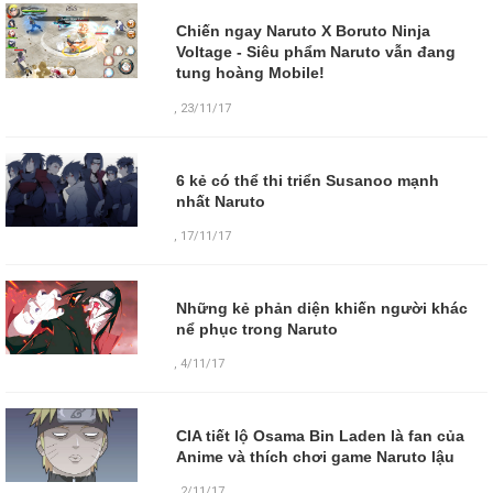
Chiến ngay Naruto X Boruto Ninja
Voltage - Siêu phẩm Naruto vẫn đang
tung hoàng Mobile!
,
23/11/17
6 kẻ có thể thi triển Susanoo mạnh
nhất Naruto
,
17/11/17
Những kẻ phản diện khiến người khác
nể phục trong Naruto
,
4/11/17
CIA tiết lộ Osama Bin Laden là fan của
Anime và thích chơi game Naruto lậu
,
2/11/17