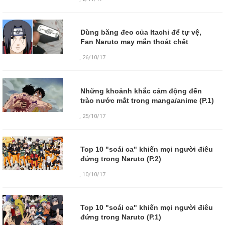
Dùng băng đeo của Itachi để tự vệ,
Fan Naruto may mắn thoát chết
,
26/10/17
Những khoảnh khắc cảm động đến
trào nước mắt trong manga/anime (P.1)
,
25/10/17
Top 10 "soái ca" khiến mọi người điêu
đứng trong Naruto (P.2)
,
10/10/17
Top 10 "soái ca" khiến mọi người điêu
đứng trong Naruto (P.1)