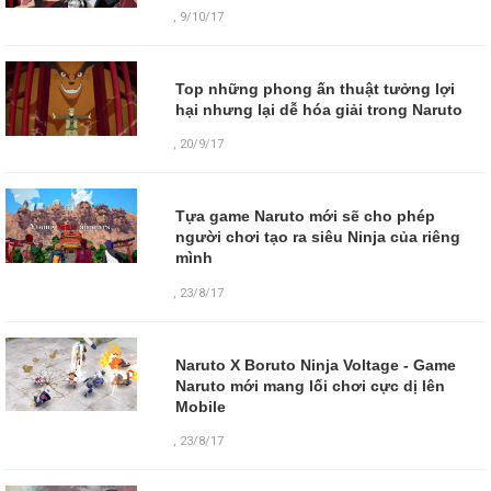
,
9/10/17
Top những phong ấn thuật tưởng lợi
hại nhưng lại dễ hóa giải trong Naruto
,
20/9/17
Tựa game Naruto mới sẽ cho phép
người chơi tạo ra siêu Ninja của riêng
mình
,
23/8/17
Naruto X Boruto Ninja Voltage - Game
Naruto mới mang lối chơi cực dị lên
Mobile
,
23/8/17