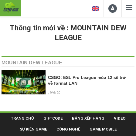
Thông tin mới về : MOUNTAIN DEW
LEAGUE
MOUNTAIN DEW LEAGUE
CSGO: ESL Pro League mùa 12 sẽ trở
về format LAN
, 9/6/20
TRANG CHỦ
GIFTCODE
BẢNG XẾP HẠNG
VIDEO
SỰ KIỆN GAME
CÔNG NGHỆ
GAME MOBILE