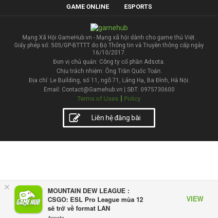
GAME ONLINE
ESPORTS
Mạng Xã Hội GameHub.vn - Mạng xã hội dành cho game thủ Việt.
Giấy phép số: 505/GP-BTTTT do Bộ Thông tin và Truyền thông cấp ngày
16/10/2017.
Đơn vị chủ quản: Công ty cổ phần Adsota.
Chịu trách nhiệm: Ông Trần Quốc Toản.
Địa chỉ: Le Building, số 11, ngõ 71, Láng Hạ, Ba Đình, Hà Nội.
Email: Contact@Gamehub.vn | SĐT: 0975730600
|
Terms of Uses
Policy
Liên hệ đăng bài
×
MOUNTAIN DEW LEAGUE :
VIEW
CSGO: ESL Pro League mùa 12
sẽ trở về format LAN
Appota