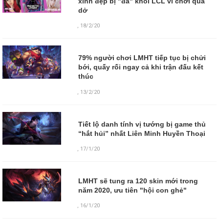
xinh đẹp bị "đá" khỏi LCL vì chơi quá
dở
,
18/2/20
79% người chơi LMHT tiếp tục bị chửi
bới, quấy rối ngay cả khi trận đấu kết
thúc
,
13/2/20
Tiết lộ danh tính vị tướng bị game thủ
“hắt hủi” nhất Liên Minh Huyền Thoại
,
17/1/20
LMHT sẽ tung ra 120 skin mới trong
năm 2020, ưu tiên "hội con ghẻ"
,
16/1/20