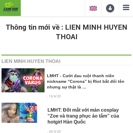
Thông tin mới về : LIEN MINH HUYEN
THOAI
LIEN MINH HUYEN THOAI
LMHT - Cười đau ruột thanh niên
nickname “Corona” bị Riot bắt đổi tên
nhưng sự thật là …
, 15/4/20
LMHT: Đốt mắt với màn cosplay
“Zoe và trang phục áo tắm” của
hotgirl Hàn Quốc
, 24/3/20