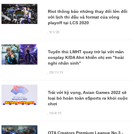
Riot thông báo những thay đổi lớn đối
với lịch thi đấu và format của vòng
playoff tại LCS 2020
,
9/1/20
Tuyển thủ LMHT quay trở lại với màn
cosplay K/DA Ahri khiến chị em "hoài
nghi nhân sinh"
,
29/11/19
Trái với kỳ vọng, Asian Games 2022 sẽ
loại bỏ hoàn toàn eSports ra khỏi cuộc
chơi
,
10/4/19
OTA Creators Premium League No.3 -