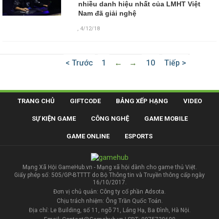
nhiều danh hiệu nhất của LMHT Việt
Nam đã giải nghệ
,
4/12/18
< Trước
1
←
→
10
Tiếp >
TRANG CHỦ
GIFTCODE
BẢNG XẾP HẠNG
VIDEO
SỰ KIỆN GAME
CÔNG NGHỆ
GAME MOBILE
GAME ONLINE
ESPORTS
Mạng Xã Hội GameHub.vn - Mạng xã hội dành cho game thủ Việt.
Giấy phép số: 505/GP-BTTTT do Bộ Thông tin và Truyền thông cấp ngày
16/10/2017.
Đơn vị chủ quản: Công ty cổ phần Adsota.
Chịu trách nhiệm: Ông Trần Quốc Toản.
Địa chỉ: Le Building, số 11, ngõ 71, Láng Hạ, Ba Đình, Hà Nội.