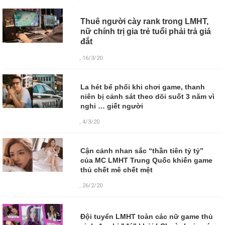
Thuê người cày rank trong LMHT,
nữ chính trị gia trẻ tuổi phải trả giá
đắt
, 16/3/20
La hét bể phổi khi chơi game, thanh
niên bị cảnh sát theo dõi suốt 3 năm vì
nghi … giết người
, 4/3/20
Cận cảnh nhan sắc “thần tiên tỷ tỷ”
của MC LMHT Trung Quốc khiến game
thủ chết mê chết mệt
, 26/2/20
Đội tuyển LMHT toàn các nữ game thủ