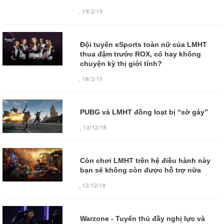
,
19/2/19
Đội tuyển eSports toàn nữ của LMHT
thua đậm trước ROX, có hay không
chuyện kỳ thị giới tính?
,
18/2/19
PUBG và LMHT đồng loạt bị “sờ gáy”
,
13/12/18
Còn chơi LMHT trên hệ điều hành này
bạn sẽ không còn được hỗ trợ nữa
,
12/12/18
Warzone - Tuyển thủ đầy nghị lực và