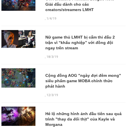
Giải đấu dành cho các
creators/streamers LMHT
,
1/4/19
Nữ game thủ LMHT bị cấm thi đấu 2
trận vì “khẩu nghiệp” với đồng đội
ngay trên stream
,
18/3/19
Cộng đồng AOG "ngày đợi đêm mong"
siêu phẩm game MOBA chính thức
phát hành
,
12/3/19
Hé lộ những hình ảnh đầu tiên sau quá
trình "thay da đổi thịt" của Kayle và
Morgana