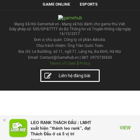
GAME ONLINE
ESPORTS
Mạng Xã Hội GameHub.vn - Mạng xã hội dành cho game thủ Việt.
Giấy phép số: 505/GP-BTTTT do Bộ Thông tin và Truyền thông cấp ngày
16/10/2017.
Đơn vị chủ quản: Công ty cổ phần Adsota.
Chịu trách nhiệm: Ông Trần Quốc Toản.
Địa chỉ: Le Building, số 11, ngõ 71, Láng Hạ, Ba Đình, Hà Nội.
Email: Contact@Gamehub.vn | SĐT: 0975730600
|
Terms of Uses
Policy
Liên hệ đăng bài
×
LEO RANK THÁCH ĐẤU : LMHT
VIEW
xuất hiện “thánh leo rank”, đạt
Thách Đấu ở cả 5 vị trí
Appota