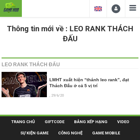
Thông tin mới về : LEO RANK THÁCH
ĐẤU
LEO RANK THÁCH ĐẤU
LMHT xuất hiện “thánh leo rank”, đạt
Thách Đấu ở cả 5 vị trí
, 29/6/20
TRANG CHỦ
GIFTCODE
BẢNG XẾP HẠNG
VIDEO
SỰ KIỆN GAME
CÔNG NGHỆ
GAME MOBILE