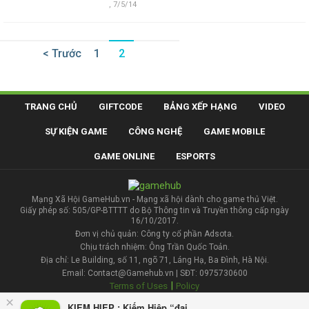
,
7/5/14
< Trước
1
2
TRANG CHỦ
GIFTCODE
BẢNG XẾP HẠNG
VIDEO
SỰ KIỆN GAME
CÔNG NGHỆ
GAME MOBILE
GAME ONLINE
ESPORTS
Mạng Xã Hội GameHub.vn - Mạng xã hội dành cho game thủ Việt.
Giấy phép số: 505/GP-BTTTT do Bộ Thông tin và Truyền thông cấp ngày
16/10/2017.
Đơn vị chủ quản: Công ty cổ phần Adsota.
Chịu trách nhiệm: Ông Trần Quốc Toản.
Địa chỉ: Le Building, số 11, ngõ 71, Láng Hạ, Ba Đình, Hà Nội.
Email: Contact@Gamehub.vn | SĐT: 0975730600
|
Terms of Uses
Policy
×
KIEM HIEP : Kiếm Hiệp “đại