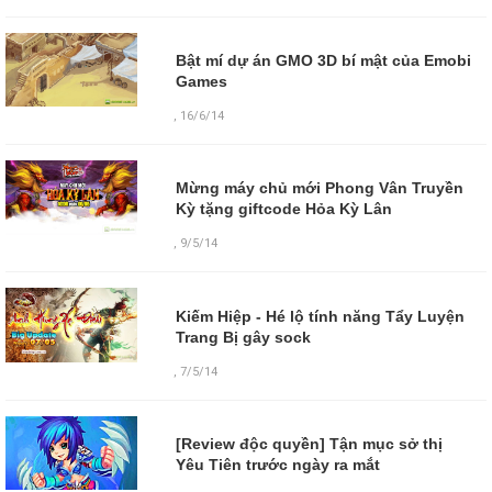
Bật mí dự án GMO 3D bí mật của Emobi
Games
,
16/6/14
Mừng máy chủ mới Phong Vân Truyền
Kỳ tặng giftcode Hỏa Kỳ Lân
,
9/5/14
Kiếm Hiệp - Hé lộ tính năng Tẩy Luyện
Trang Bị gây sock
,
7/5/14
[Review độc quyền] Tận mục sở thị
Yêu Tiên trước ngày ra mắt