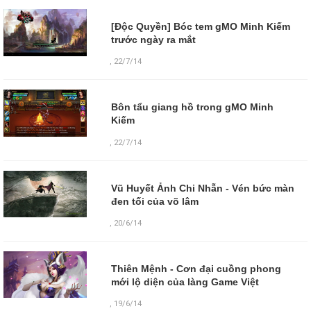
[Độc Quyền] Bóc tem gMO Minh Kiếm
trước ngày ra mắt
,
22/7/14
Bôn tẩu giang hồ trong gMO Minh
Kiếm
,
22/7/14
Vũ Huyết Ảnh Chi Nhẫn - Vén bức màn
đen tối của võ lâm
,
20/6/14
Thiên Mệnh - Cơn đại cuồng phong
mới lộ diện của làng Game Việt
,
19/6/14