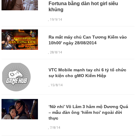
Fortuna bằng dàn hot girl siêu
khủng
, 19/9/14
Ra mắt máy chủ Can Tương Kiếm vào
10h00' ngày 28/08/2014
, 28/8/14
VTC Mobile mạnh tay chi 6 tỷ tổ chức
sự kiện cho gMO Kiếm Hiệp
, 15/8/14
‘Nữ nhi’ Võ Lâm 3 hâm mộ Dương Quá
– mẫu đàn ông ‘hiếm hoi’ ngoài đời
thực
,
7/8/14