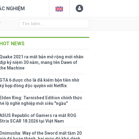
ẮC NGHIỆM
Y
HOT NEWS
Quake 2021 ra mắt bản mở rộng mới nhân
dịp kỷ niệm 30 năm, mang tên Dawn of
the Machine
GTA 6 được cho là đã kiếm bộn tiền nhờ
ký hợp đồng độc quyền với Netflix
Elden Ring: Tarnished Edition chính thức
hé lộ nghề nghiệp mới siêu "ngầu"
ASUS Republic of Gamers ra mắt ROG
Strix SCAR 18 2026 tại Việt Nam
Onimusha: Way of the Sword mất tầm 20
giờ để hoàn thành, hai mức độ khó dành