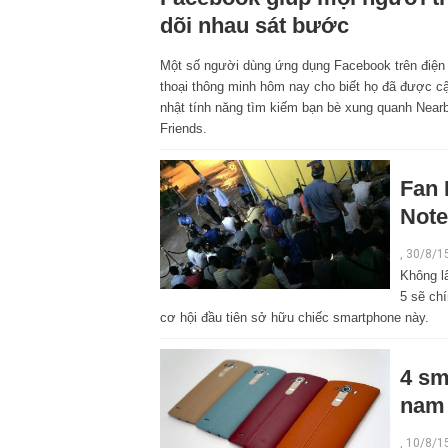
dõi nhau sát bước
Một số người dùng ứng dụng Facebook trên điện
thoại thông minh hôm nay cho biết họ đã được c
nhật tính năng tìm kiếm bạn bè xung quanh Near
Friends.
Fan 
Note
, 30/8/1
Không l
5 sẽ ch
cơ hội đầu tiên sở hữu chiếc smartphone này.
4 sm
nam
, 10/8/1