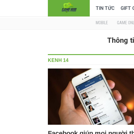
TIN TỨC
GIFT
MOBILE
GAME ONL
Thông t
KENH 14
Facebook giúp mọi người t