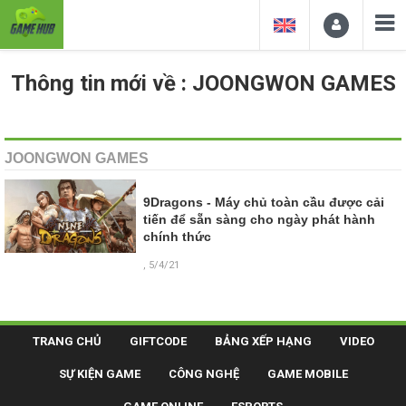
Thông tin mới về : JOONGWON GAMES
JOONGWON GAMES
9Dragons - Máy chủ toàn cầu được cải
tiến để sẵn sàng cho ngày phát hành
chính thức
, 5/4/21
TRANG CHỦ
GIFTCODE
BẢNG XẾP HẠNG
VIDEO
SỰ KIỆN GAME
CÔNG NGHỆ
GAME MOBILE