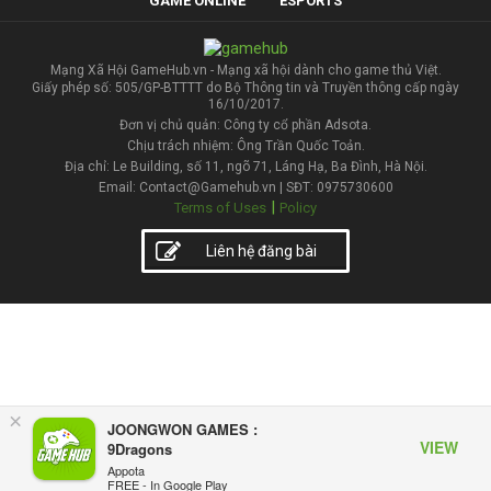
GAME ONLINE
ESPORTS
Mạng Xã Hội GameHub.vn - Mạng xã hội dành cho game thủ Việt.
Giấy phép số: 505/GP-BTTTT do Bộ Thông tin và Truyền thông cấp ngày
16/10/2017.
Đơn vị chủ quản: Công ty cổ phần Adsota.
Chịu trách nhiệm: Ông Trần Quốc Toản.
Địa chỉ: Le Building, số 11, ngõ 71, Láng Hạ, Ba Đình, Hà Nội.
Email: Contact@Gamehub.vn | SĐT: 0975730600
|
Terms of Uses
Policy
Liên hệ đăng bài
×
JOONGWON GAMES :
VIEW
9Dragons
Appota
FREE - In Google Play