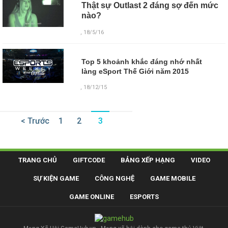
Thật sự Outlast 2 đáng sợ đến mức
nào?
, 18/5/16
Top 5 khoảnh khắc đáng nhớ nhất
làng eSport Thế Giới năm 2015
, 18/12/15
< Trước
1
2
3
TRANG CHỦ
GIFTCODE
BẢNG XẾP HẠNG
VIDEO
SỰ KIỆN GAME
CÔNG NGHỆ
GAME MOBILE
GAME ONLINE
ESPORTS