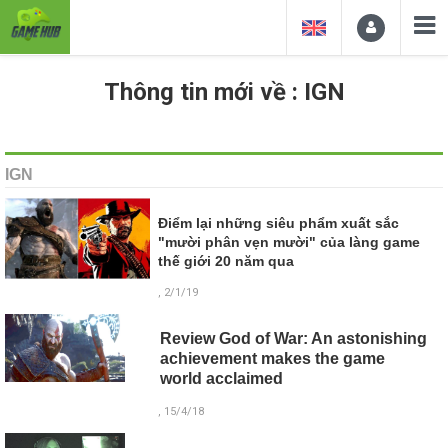
Thông tin mới về : IGN
IGN
Điểm lại những siêu phẩm xuất sắc
"mười phân vẹn mười" của làng game
thế giới 20 năm qua
, 2/1/19
Review God of War: An astonishing
achievement makes the game
world acclaimed
, 15/4/18