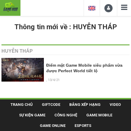
Thông tin mới về : HUYỄN THÁP
HUYỄN THÁP
Điểm mặt Game Mobile siêu phẩm vừa
được Perfect World tiết lộ
, 13/4/21
TRANG CHỦ
GIFTCODE
BẢNG XẾP HẠNG
VIDEO
SỰ KIỆN GAME
CÔNG NGHỆ
GAME MOBILE
GAME ONLINE
ESPORTS