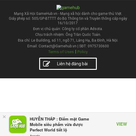
Mạng Xã Hội GameHub.vn - Mạng xã hội dành cho game thủ Việt.
Giấy phép số: 505/GP-BTTTT do Bộ Thông tin và Truyền thông cấp ngày
16/10/2017.
Đơn vị chủ quản: Công ty cổ phần Adsota.
Chịu trách nhiệm: Ông Trần Quốc Toản.
Địa chỉ: Le Building, số 11, ngõ 71, Láng Hạ, Ba Đình, Hà Nội.
Email: Contact@Gamehub.vn | SĐT: 0975730600
|
Terms of Uses
Policy
Liên hệ đăng bài
×
HUYỄN THÁP : Điểm mặt Game
VIEW
Mobile siêu phẩm vừa được
Perfect World tiết lộ
Appota