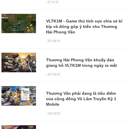
,
2/11/21
VLTK1M - Game thủ tích cực chia sẻ bí
kíp và đóng góp ý kiến cho Thương
Hải Phong Vân
,
27/10/21
Thương Hải Phong Vân khuấy đảo
giang hồ VLTK1M trong ngày ra mắt
,
22/10/21
Thương Vân phái đang là tiêu điểm
của cộng đồng Võ Lâm Truyền Kỳ 1
Mobile
,
19/10/21