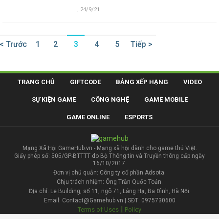
,
24/9/21
< Trước
1
2
3
4
5
Tiếp >
TRANG CHỦ
GIFTCODE
BẢNG XẾP HẠNG
VIDEO
SỰ KIỆN GAME
CÔNG NGHỆ
GAME MOBILE
GAME ONLINE
ESPORTS
Mạng Xã Hội GameHub.vn - Mạng xã hội dành cho game thủ Việt.
Giấy phép số: 505/GP-BTTTT do Bộ Thông tin và Truyền thông cấp ngày
16/10/2017.
Đơn vị chủ quản: Công ty cổ phần Adsota.
Chịu trách nhiệm: Ông Trần Quốc Toản.
Địa chỉ: Le Building, số 11, ngõ 71, Láng Hạ, Ba Đình, Hà Nội.
Email: Contact@Gamehub.vn | SĐT: 0975730600
|
Terms of Uses
Policy