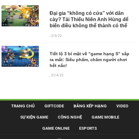
Đại gia “không có cửa” với dân
cày? Tải Thiếu Niên Anh Hùng để
biến điều không thể thành có thể
, 2/5/22
Tiết lộ 3 bí mật về “game hạng S” sắp
ra mắt: Siêu phẩm, chăm người chơi
hết nấc!
, 27/4/22
TRANG CHỦ
GIFTCODE
BẢNG XẾP HẠNG
VIDEO
SỰ KIỆN GAME
CÔNG NGHỆ
GAME MOBILE
GAME ONLINE
ESPORTS