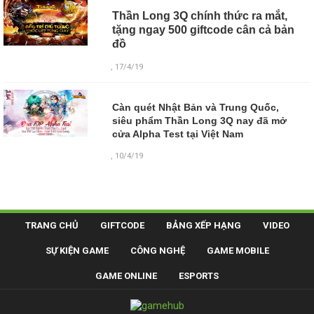
Thần Long 3Q chính thức ra mắt,
tặng ngay 500 giftcode cân cả bản
đồ
, 17/4/19
Càn quét Nhật Bản và Trung Quốc,
siêu phẩm Thần Long 3Q nay đã mở
cửa Alpha Test tại Việt Nam
, 10/4/19
TRANG CHỦ
GIFTCODE
BẢNG XẾP HẠNG
VIDEO
SỰ KIỆN GAME
CÔNG NGHỆ
GAME MOBILE
GAME ONLINE
ESPORTS