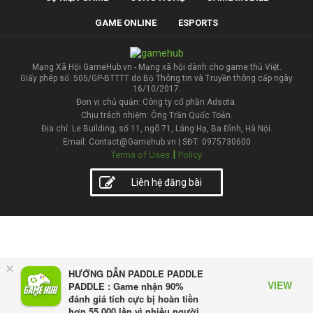
GAME ONLINE
ESPORTS
Mạng Xã Hội GameHub.vn - Mạng xã hội dành cho game thủ Việt.
Giấy phép số: 505/GP-BTTTT do Bộ Thông tin và Truyền thông cấp ngày
16/10/2017.
Đơn vị chủ quản: Công ty cổ phần Adsota.
Chịu trách nhiệm: Ông Trần Quốc Toản.
Địa chỉ: Le Building, số 11, ngõ 71, Láng Hạ, Ba Đình, Hà Nội.
Email: Contact@Gamehub.vn | SĐT: 0975730600
|
Terms of Uses
Policy
Liên hệ đăng bài
×
HƯỚNG DẪN PADDLE PADDLE
VIEW
PADDLE : Game nhận 90%
đánh giá tích cực bị hoàn tiền
hơn 55.000 lần vì nhiều người