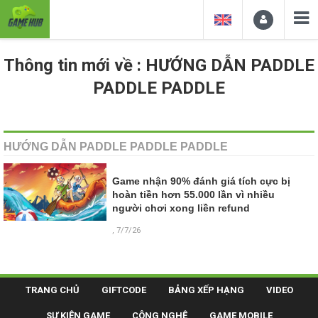
Thông tin mới về : HƯỚNG DẪN PADDLE
PADDLE PADDLE
HƯỚNG DẪN PADDLE PADDLE PADDLE
Game nhận 90% đánh giá tích cực bị
hoàn tiền hơn 55.000 lần vì nhiều
người chơi xong liền refund
, 7/7/26
TRANG CHỦ
GIFTCODE
BẢNG XẾP HẠNG
VIDEO
SỰ KIỆN GAME
CÔNG NGHỆ
GAME MOBILE