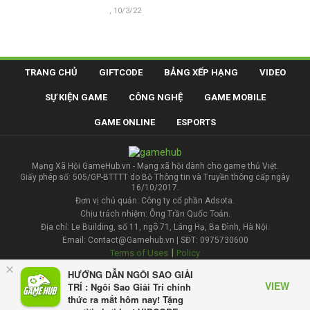
, 10/3/22
TRANG CHỦ
GIFTCODE
BẢNG XẾP HẠNG
VIDEO
SỰ KIỆN GAME
CÔNG NGHỆ
GAME MOBILE
GAME ONLINE
ESPORTS
Mạng Xã Hội GameHub.vn - Mạng xã hội dành cho game thủ Việt.
Giấy phép số: 505/GP-BTTTT do Bộ Thông tin và Truyền thông cấp ngày
16/10/2017.
Đơn vị chủ quản: Công ty cổ phần Adsota.
Chịu trách nhiệm: Ông Trần Quốc Toản.
Địa chỉ: Le Building, số 11, ngõ 71, Láng Hạ, Ba Đình, Hà Nội.
Email: Contact@Gamehub.vn | SĐT: 0975730600
|
Terms of Uses
Policy
×
HƯỚNG DẪN NGÔI SAO GIẢI
Liên hệ đăng bài
VIEW
TRÍ : Ngôi Sao Giải Trí chính
thức ra mắt hôm nay! Tặng