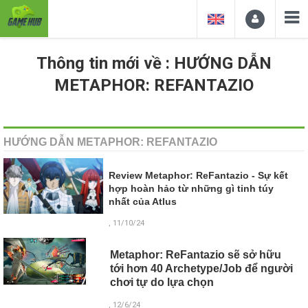
Thông tin mới về : HƯỚNG DẪN
METAPHOR: REFANTAZIO
HƯỚNG DẪN METAPHOR: REFANTAZIO
Review Metaphor: ReFantazio - Sự kết
hợp hoàn hảo từ những gì tinh túy
nhất của Atlus
, 11/10/24
Metaphor: ReFantazio sẽ sở hữu
tới hơn 40 Archetype/Job để người
chơi tự do lựa chọn
, 12/6/24