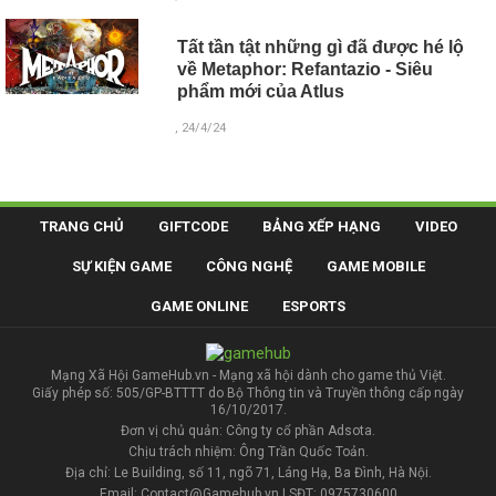
Tất tần tật những gì đã được hé lộ
về Metaphor: Refantazio - Siêu
phẩm mới của Atlus
, 24/4/24
TRANG CHỦ
GIFTCODE
BẢNG XẾP HẠNG
VIDEO
SỰ KIỆN GAME
CÔNG NGHỆ
GAME MOBILE
GAME ONLINE
ESPORTS
Mạng Xã Hội GameHub.vn - Mạng xã hội dành cho game thủ Việt.
Giấy phép số: 505/GP-BTTTT do Bộ Thông tin và Truyền thông cấp ngày
16/10/2017.
Đơn vị chủ quản: Công ty cổ phần Adsota.
Chịu trách nhiệm: Ông Trần Quốc Toản.
Địa chỉ: Le Building, số 11, ngõ 71, Láng Hạ, Ba Đình, Hà Nội.
Email: Contact@Gamehub.vn | SĐT: 0975730600