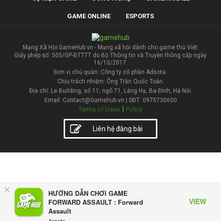
GAME ONLINE
ESPORTS
Mạng Xã Hội GameHub.vn - Mạng xã hội dành cho game thủ Việt.
Giấy phép số: 505/GP-BTTTT do Bộ Thông tin và Truyền thông cấp ngày
16/10/2017.
Đơn vị chủ quản: Công ty cổ phần Adsota.
Chịu trách nhiệm: Ông Trần Quốc Toản.
Địa chỉ: Le Building, số 11, ngõ 71, Láng Hạ, Ba Đình, Hà Nội.
Email: Contact@Gamehub.vn | SĐT: 0975730600
|
Terms of Uses
Policy
Liên hệ đăng bài
×
HƯỚNG DẪN CHƠI GAME
VIEW
FORWARD ASSAULT : Forward
Assault
Appota