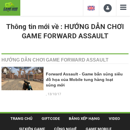
Thông tin mới về : HƯỚNG DẪN CHƠI
GAME FORWARD ASSAULT
HƯỚNG DẪN CHƠI GAME FORWARD ASSAULT
Forward Assault - Game bắn súng siêu
đồ họa của Mobile tung hàng loạt
súng mới
, 13/10/17
TRANG CHỦ
GIFTCODE
BẢNG XẾP HẠNG
VIDEO
SỰ KIỆN GAME
CÔNG NGHỆ
GAME MOBILE